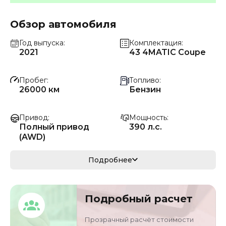
Обзор автомобиля
Год выпуска
Комплектация
2021
43 4MATIC Coupe
Пробег
Топливо
26000 км
Бензин
Привод
Мощность
Полный привод
390 л.с.
(AWD)
Коробка передач
Мощность
Подробнее
Автомат
287 кВ
Кузов
VIN
Подробный расчет
седан
W1KWJ6EB4MG068
907
Прозрачный расчёт стоимости