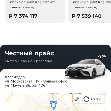
Гибрид 2 л. (408 л.с.), автомат,
Гибрид 2 л. (408 л.с.), ав
полный привод
полный привод
Тип привода: Полный привод (AWD).
₽
7 374 117
₽
7 539 140
Честный прайс
Быстро. Надежно. Прозрачно.
Краснодар
,
ул. Московская, 117 - главный офис
ул. Мачуги, 86, оф. 406