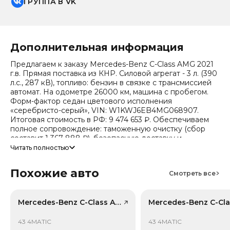
ГРУППА В VK
Дополнительная информация
Предлагаем к заказу Mercedes-Benz C-Class AMG 2021
г.в. Прямая поставка из КНР. Силовой агрегат - 3 л. (390
л.с., 287 кВ), топливо: бензин в связке с трансмиссией
автомат. На одометре 26000 км, машина с пробегом.
Форм-фактор седан цветового исполнения
«серебристо-серый», VIN: W1KWJ6EB4MG068907.
Итоговая стоимость в РФ: 9 474 653 ₽. Обеспечиваем
полное сопровождение: таможенную очистку (сбор
составит 1 367 888 ₽), безопасную доставку и
получение всех документов.
Читать полностью
Стоимость ориентировочная, актуальный прайс
Похожие авто
уточняйте при обращении. Гарантируем полную
Смотреть все
дефектовку и точные сроки логистики. Работаем и
консультируем круглосуточно. Аналитика китайского
рынка (che): текущая цена в КНР 3 516 610 ₽, прогноз на
Mercedes-Benz C-Class AMG, лот 59051184
24 месяца — 2 992 350 ₽ (потеря в цене 15.4%).
Примечание: прогноз актуален для внутреннего рынка
43 4MATIC
43 4MATIC
Китая, без растаможки.