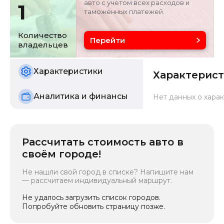
авто с учетом всех расходов и
1
таможенных платежей.
Объём двигателя
Цвет
3 л
серебристо-серый
Количество
Перейти
владельцев
Состояние
б/у
Характеристики
Характерис
Аналитика и финансы
Нет данных о харак
Рассчитать стоимость авто в
своём городе!
Не нашли свой город в списке? Напишите нам
— рассчитаем индивидуальный маршрут.
Не удалось загрузить список городов.
Попробуйте обновить страницу позже.