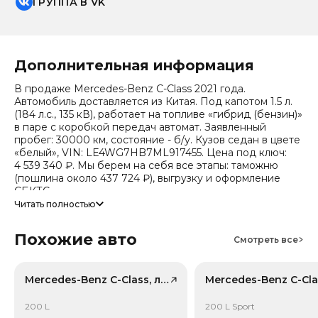
ГРУППА В VK
Дополнительная информация
В продаже Mercedes-Benz C-Class 2021 года.
Автомобиль доставляется из Китая. Под капотом 1.5 л.
(184 л.с., 135 кВ), работает на топливе «гибрид (бензин)»
в паре с коробкой передач автомат. Заявленный
пробег: 30000 км, состояние - б/у. Кузов седан в цвете
«белый», VIN: LE4WG7HB7ML917455. Цена под ключ:
4 539 340 ₽. Мы берем на себя все этапы: таможню
(пошлина около 437 724 ₽), выгрузку и оформление
СБКТС.
Читать полностью
Цена зависит от курса валют, точный расчет
запрашивайте у менеджера. Предоставим детальный
Похожие авто
отчет об авто и смету доставки. Мы на связи 24/7.
Смотреть все
Прогноз стоимости (по данным che): сейчас авто стоит
2 152 098 ₽, через 2 года — 1 675 716 ₽ (ожидаемое
снижение 19.7%). Важно: расчет без учета пошлин и
Mercedes-Benz C-Class, лот 59148290
сборов РФ.
200 L
200 L Sport
Модель относится к классу «Средний класс» (эко-