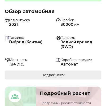
Обзор автомобиля
Год выпуска
Пробег
2021
30000 км
Топливо
Привод
Гибрид (бензин)
Задний привод
(RWD)
Мощность
Коробка передач
184 л.с.
Автомат
Мощность
Кузов
Подробнее
135 кВ
седан
VIN
Объём двигателя
Подробный расчет
LE4WG7HB7ML9174
1.5 л
55
Прозрачный расчёт стоимости