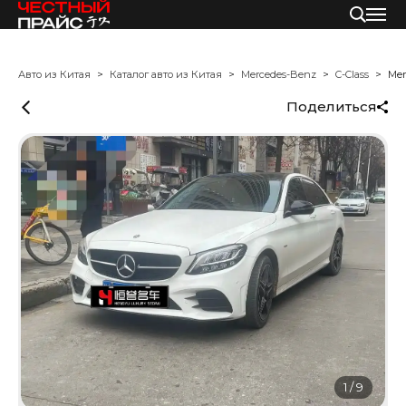
Авто из Китая
Каталог авто из Китая
Mercedes-Benz
C-Class
Mer
Поделиться
1
/
9