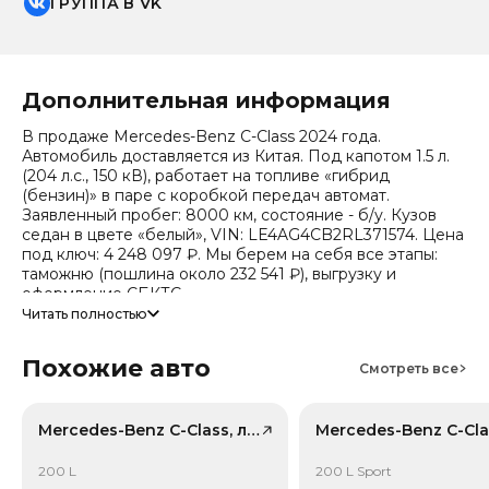
ГРУППА В VK
Дополнительная информация
В продаже Mercedes-Benz C-Class 2024 года.
Автомобиль доставляется из Китая. Под капотом 1.5 л.
(204 л.с., 150 кВ), работает на топливе «гибрид
(бензин)» в паре с коробкой передач автомат.
Заявленный пробег: 8000 км, состояние - б/у. Кузов
седан в цвете «белый», VIN: LE4AG4CB2RL371574. Цена
под ключ: 4 248 097 ₽. Мы берем на себя все этапы:
таможню (пошлина около 232 541 ₽), выгрузку и
оформление СБКТС.
Читать полностью
Цена зависит от курса валют, точный расчет
запрашивайте у менеджера. Предоставим детальный
Похожие авто
отчет об авто и смету доставки. Мы на связи 24/7.
Смотреть все
Прогноз стоимости (по данным che): сейчас авто стоит
2 594 966 ₽, через 2 года — 2 034 798 ₽ (ожидаемое
снижение 18.9%). Важно: расчет без учета пошлин и
Mercedes-Benz C-Class, лот 59148290
сборов РФ.
200 L
200 L Sport
Модель относится к классу «Средний класс» (эко-