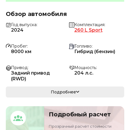
Обзор автомобиля
Год выпуска
Комплектация
2024
260 L Sport
Пробег
Топливо
8000 км
Гибрид (бензин)
Привод
Мощность
Задний привод
204 л.с.
(RWD)
Коробка передач
Мощность
Подробнее
Автомат
150 кВ
Кузов
VIN
Подробный расчет
седан
LE4AG4CB2RL37157
4
Прозрачный расчёт стоимости