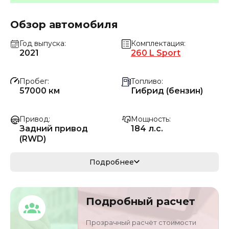
Обзор автомобиля
Год выпуска
Комплектация
2021
260 L Sport
Пробег
Топливо
57000 км
Гибрид (бензин)
Привод
Мощность
Задний привод
184 л.с.
(RWD)
Коробка передач
Мощность
Подробнее
Автомат
135 кВ
Кузов
VIN
Подробный расчет
седан
LE4WG7HB3ML829
258
Прозрачный расчёт стоимости