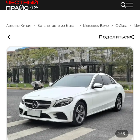
Авто из Китая
Каталог авто из Китая
Mercedes-Benz
C-Class
Mer
Поделиться
1
/
9