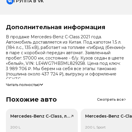
ГРУППА В VK
Дополнительная информация
В продаже Mercedes-Benz C-Class 2021 года.
Автомобиль доставляется из Китая. Под капотом 1.5 л.
(184 л.с., 135 кВ), работает на топливе «гибрид (бензин)»
в паре с коробкой передач автомат. Заявленный
пробег: 57000 км, состояние - б/у. Кузов седан в цвете
«белый», VIN: LE4WG7HB3ML829258. Цена под ключ:
3 989 706 ₽. Мы берем на себя все этапы: таможню
(пошлина около 437 724 ₽), выгрузку и оформление
СБКТС.
Читать полностью
Цена зависит от курса валют, точный расчет
запрашивайте у менеджера. Предоставим детальный
Похожие авто
отчет об авто и смету доставки. Мы на связи 24/7.
Смотреть все
Привод - Задний привод (RWD).
Mercedes-Benz C-Class, лот 59148290
200 L
200 L Sport