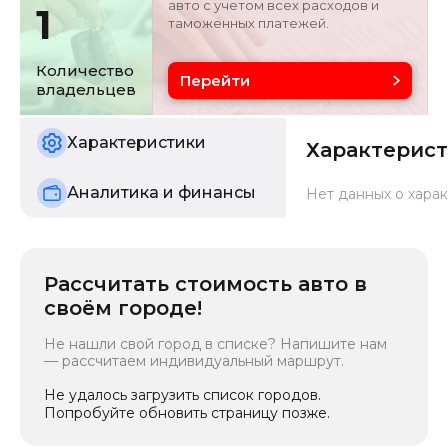
авто с учетом всех расходов и
1
таможенных платежей.
Объём двигателя
Цвет
1.5 л
белый
Количество
Перейти
владельцев
Состояние
б/у
Характеристики
Характерис
Аналитика и финансы
Нет данных о харак
Рассчитать стоимость авто в
своём городе!
Не нашли свой город в списке? Напишите нам
— рассчитаем индивидуальный маршрут.
Не удалось загрузить список городов.
Попробуйте обновить страницу позже.