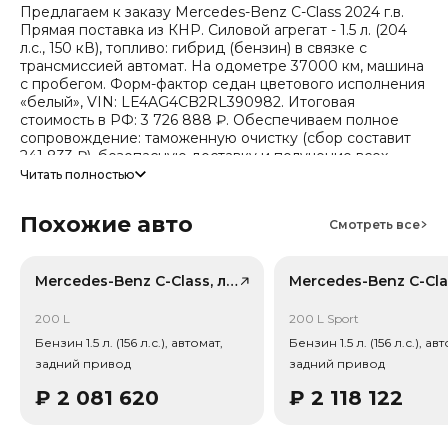
Предлагаем к заказу Mercedes-Benz C-Class 2024 г.в.
Прямая поставка из КНР. Силовой агрегат - 1.5 л. (204
л.с., 150 кВ), топливо: гибрид (бензин) в связке с
трансмиссией автомат. На одометре 37000 км, машина
с пробегом. Форм-фактор седан цветового исполнения
«белый», VIN: LE4AG4CB2RL390982. Итоговая
стоимость в РФ: 3 726 888 ₽. Обеспечиваем полное
сопровождение: таможенную очистку (сбор составит
241 833 ₽), безопасную доставку и получение всех
документов.
Читать полностью
Стоимость ориентировочная, актуальный прайс
Похожие авто
уточняйте при обращении. Гарантируем полную
Смотреть все
дефектовку и точные сроки логистики. Работаем и
консультируем круглосуточно. Аналитика китайского
рынка (che): текущая цена в КНР 2 077 404 ₽, прогноз
Mercedes-Benz C-Class, лот 59148290
на 24 месяца — 1 854 825 ₽ (потеря в цене 18.9%).
Примечание: прогноз актуален для внутреннего рынка
200 L
200 L Sport
Китая, без растаможки.
Бензин 1.5 л. (156 л.с.), автомат,
Бензин 1.5 л. (156 л.с.), ав
задний привод
задний привод
Тип привода: Задний привод (RWD).
₽
2 081 620
₽
2 118 122