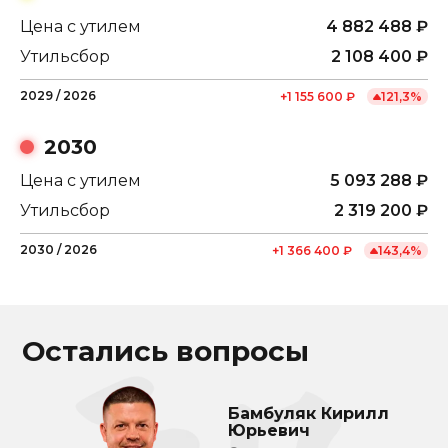
Цена с утилем
4 882 488
₽
Утильсбор
2 108 400
₽
2029
/
2026
+
1 155 600
₽
121,3
%
2030
Цена с утилем
5 093 288
₽
Утильсбор
2 319 200
₽
2030
/
2026
+
1 366 400
₽
143,4
%
Остались вопросы
Бамбуляк Кирилл
Юрьевич