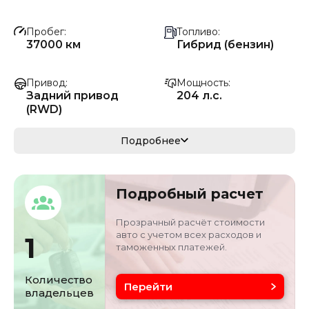
Пробег
Топливо
37000 км
Гибрид (бензин)
Привод
Мощность
Задний привод
204 л.с.
(RWD)
Коробка передач
Мощность
Подробнее
Автомат
150 кВ
Кузов
VIN
Подробный расчет
седан
LE4AG4CB2RL3909
82
Прозрачный расчёт стоимости
авто с учетом всех расходов и
1
таможенных платежей.
Объём двигателя
Цвет
1.5 л
белый
Количество
Перейти
владельцев
Состояние