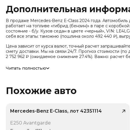
Дополнительная информ
В продаже Mercedes-Benz E-Class 2024 года. Автомобиль дос
работает на топливе «гибрид (бензин)» в паре с коробкой
состояние - б/у. Кузов седан в цвете «черный», VIN: LE4
себя все этапы: таможню (пошлина около 492 440 ₽), выг
Цена зависит от курса валют, точный расчет запрашивайт
смету доставки. Мы на связи 24/7. Прогноз стоимости (по д
2 752 962 ₽ (ожидаемое снижение 27.4%). Важно: расчет б
Модель относится к классу «Средний-большой класс» (эко-с
Читать полностью
ограничения. Привод - Задний привод (RWD). Дополнител
гибрид (Mild-hybrid 48V), Трансмиссия: 9-ст. автомат (AT, Ti
кузова/посадка: Седан, Тип дверей: Распашные двери, Ко
давления в шинах, Ассистент смены полосы, Удержание 
Похожие авто
торможение, Крепление детских кресел (ISOFIX), Система
Электропривод багажника, Открытие багажника без помощ
переключения передач.
Mercedes-Benz E-Class, лот 42351114
/ 10
E250 Avantgarde