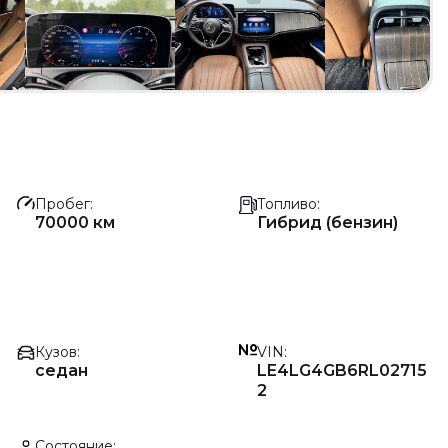
Пробег
Топливо
70000 км
Гибрид (бензин)
Кузов
VIN
седан
LE4LG4GB6RL02715
2
Состояние