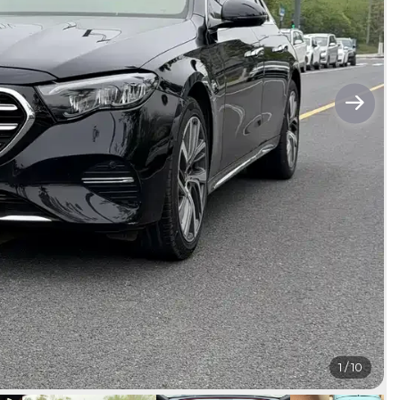
1
/
10