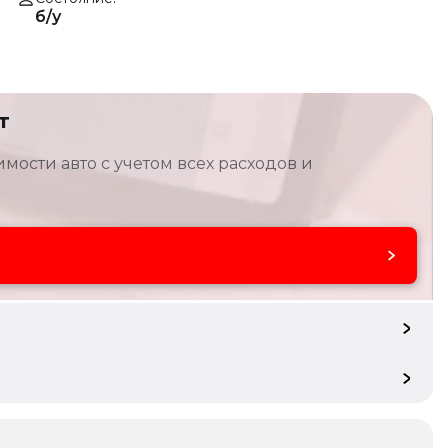
б/у
т
мости авто с учетом всех расходов и