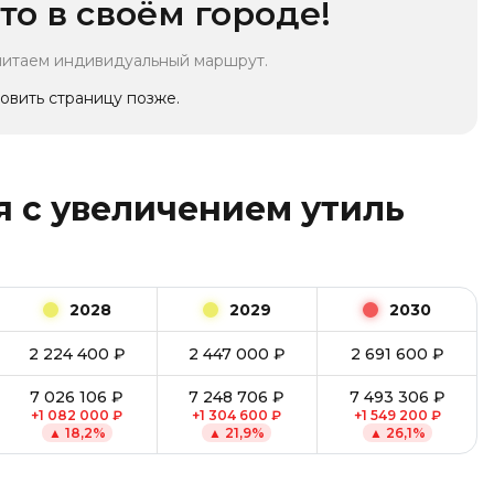
то в своём городе!
читаем индивидуальный маршрут.
овить страницу позже.
 с увеличением утиль
2028
2029
2030
2 224 400
₽
2 447 000
₽
2 691 600
₽
7 026 106
₽
7 248 706
₽
7 493 306
₽
+
1 082 000
₽
+
1 304 600
₽
+
1 549 200
₽
▲
18,2
%
▲
21,9
%
▲
26,1
%