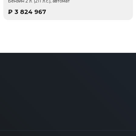
Бензин 2 л. (211 л.с.), автомат
₽
3 824 967