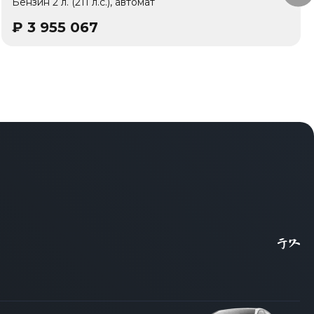
Бензин 2 л. (211 л.с.), автомат
₽
3 955 067