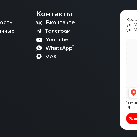
Контакты
Кра
ость
Вконтакте
ул. 
ул. М
анные
Телеграм
YouTube
*
WhatsApp
MAX
*
Прин
орга
За