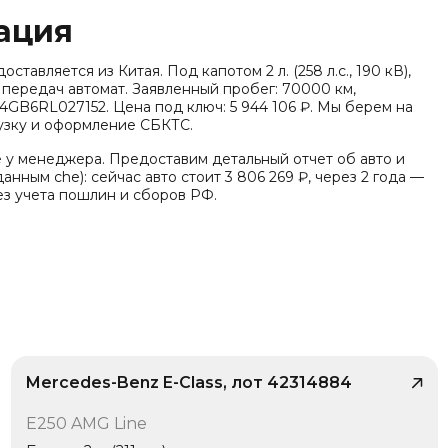
ация
тавляется из Китая. Под капотом 2 л. (258 л.с., 190 кВ),
 передач автомат. Заявленный пробег: 70000 км,
LG4GB6RL027152. Цена под ключ: 5 944 106 ₽. Мы берем на
рузку и оформление СБКТС.
е у менеджера. Предоставим детальный отчет об авто и
анным che): сейчас авто стоит 3 806 269 ₽, через 2 года —
ез учета пошлин и сборов РФ.
тандарт Китай VI), заводская гарантия - 3 года без
ьно по комплектации известно: Тип энергии: Мягкий
ptronic), Тип кузова/посадка: 4 двери, 5 мест (седан), Тип
л-во дверей: 4. Среди опций комплектации: Датчик
полосы, Предупреждение схода с полосы, Автономное
 автоудержания (Auto Hold), Автопарковщик,
и рук (Hands-free), Бесключевой запуск, Лепестки
Mercedes-Benz E-Class, лот 42314884
/ 10
E250 AMG Line