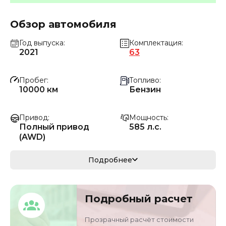
Обзор автомобиля
Год выпуска
Комплектация
2021
63
Пробег
Топливо
10000 км
Бензин
Привод
Мощность
Полный привод
585 л.с.
(AWD)
Коробка передач
Мощность
Подробнее
Автомат
430 кВ
Кузов
VIN
Подробный расчет
кроссовер/
W1NYC7GJ7MX3886
внедорожник
43
Прозрачный расчёт стоимости