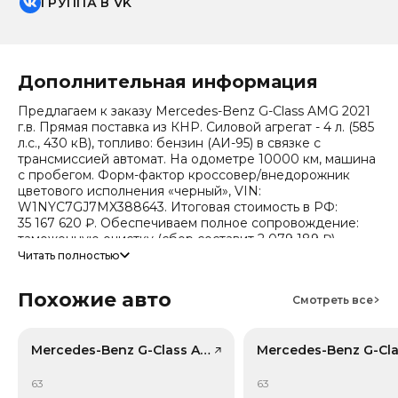
ГРУППА В VK
Дополнительная информация
Предлагаем к заказу Mercedes-Benz G-Class AMG 2021
г.в. Прямая поставка из КНР. Силовой агрегат - 4 л. (585
л.с., 430 кВ), топливо: бензин (АИ-95) в связке с
трансмиссией автомат. На одометре 10000 км, машина
с пробегом. Форм-фактор кроссовер/внедорожник
цветового исполнения «черный», VIN:
W1NYC7GJ7MX388643. Итоговая стоимость в РФ:
35 167 620 ₽. Обеспечиваем полное сопровождение:
таможенную очистку (сбор составит 2 079 189 ₽),
безопасную доставку и получение всех документов.
Читать полностью
Стоимость ориентировочная, актуальный прайс
Похожие авто
уточняйте при обращении. Гарантируем полную
Смотреть все
дефектовку и точные сроки логистики. Работаем и
консультируем круглосуточно. Аналитика китайского
рынка (che): текущая цена в КНР 25 111 801 ₽, прогноз
Mercedes-Benz G-Class AMG, лот 58935523
на 24 месяца — 17 714 712 ₽ (потеря в цене 29.2%).
Примечание: прогноз актуален для внутреннего рынка
63
63
Китая, без растаможки.