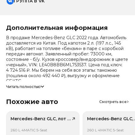
ГРУППА В VK
Дополнительная информация
В продаже Mercedes-Benz GLC 2022 года. Автомобиль
доставляется из Китая. Под капотом 2 л. (197 л.с., 145
кВ), работает на топливе «бензин» в паре с коробкой
передач автомат. Заявленный пробег: 73000 км,
состояние - б/у. Кузов кроссовер/внедорожник в цвете
«черный», VIN: LE40B8BB6ML753537. Цена под ключ:
4 724 516 ₽. Мы берем на себя все этапы: таможню
(пошлина около 492 440 ₽), выгрузку и оформление
СБКТС.
Читать полностью
Цена зависит от курса валют, точный расчет
запрашивайте у менеджера. Предоставим детальный
Похожие авто
отчет об авто и смету доставки. Мы на связи 24/7.
Смотреть все
Прогноз стоимости (по данным che): сейчас авто стоит
2 190 400 ₽, через 2 года — 1 675 716 ₽ (ожидаемое
снижение 22%). Важно: расчет без учета пошлин и
Mercedes-Benz GLC, лот 59133668
сборов РФ.
260 L 4MATIC 5-Seat
260 L 4MATIC 5-Seat
Привод - Полный привод (AWD).