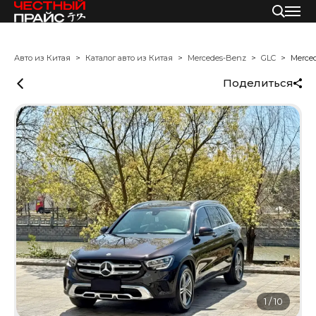
Авто из Китая
Каталог авто из Китая
Mercedes-Benz
GLC
Merce
Поделиться
1
/
10