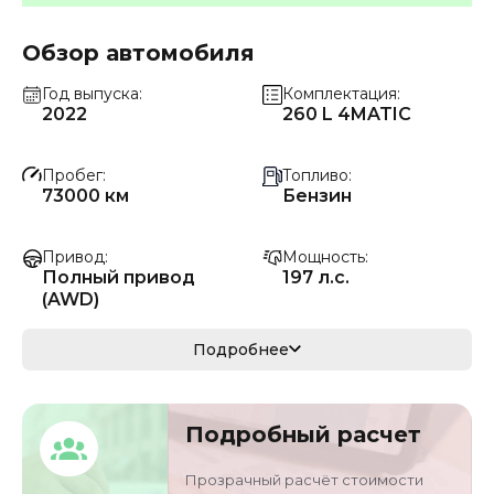
Обзор автомобиля
Год выпуска
Комплектация
2022
260 L 4MATIC
Пробег
Топливо
73000 км
Бензин
Привод
Мощность
Полный привод
197 л.с.
(AWD)
Коробка передач
Мощность
Подробнее
Автомат
145 кВ
Кузов
VIN
Подробный расчет
кроссовер/
LE40B8BB6ML7535
внедорожник
37
Прозрачный расчёт стоимости