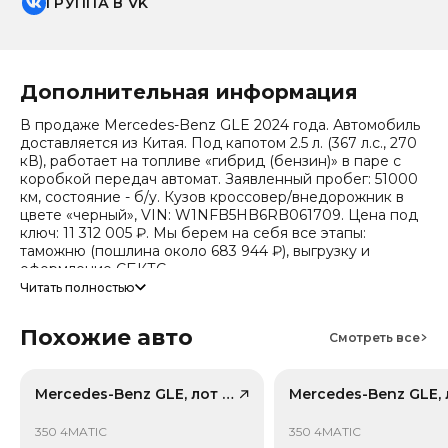
ГРУППА В VK
Дополнительная информация
В продаже Mercedes-Benz GLE 2024 года. Автомобиль
доставляется из Китая. Под капотом 2.5 л. (367 л.с., 270
кВ), работает на топливе «гибрид (бензин)» в паре с
коробкой передач автомат. Заявленный пробег: 51000
км, состояние - б/у. Кузов кроссовер/внедорожник в
цвете «черный», VIN: W1NFB5HB6RB061709. Цена под
ключ: 11 312 005 ₽. Мы берем на себя все этапы:
таможню (пошлина около 683 944 ₽), выгрузку и
оформление СБКТС.
Читать полностью
Цена зависит от курса валют, точный расчет
запрашивайте у менеджера. Предоставим детальный
Похожие авто
отчет об авто и смету доставки. Мы на связи 24/7.
Смотреть все
Прогноз стоимости (по данным che): сейчас авто стоит
7 175 655 ₽, через 2 года — 5 266 536 ₽ (ожидаемое
снижение 23.1%). Важно: расчет без учета пошлин и
Mercedes-Benz GLE, лот 58398228
сборов РФ.
350 4MATIC
350 4MATIC
Модель относится к классу «Средний-большой