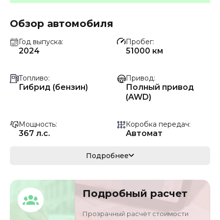
Обзор автомобиля
Год выпуска
Пробег
2024
51000 км
Топливо
Привод
Гибрид (бензин)
Полный привод
(AWD)
Мощность
Коробка передач
367 л.с.
Автомат
Мощность
Кузов
Подробнее
270 кВ
кроссовер/
внедорожник
Подробный расчет
VIN
Объём двигателя
W1NFB5HB6RB0617
2.5 л
Прозрачный расчёт стоимости
09