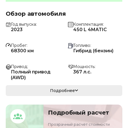
Обзор автомобиля
Год выпуска
Комплектация
2023
450 L 4MATIC
Пробег
Топливо
68300 км
Гибрид (бензин)
Привод
Мощность
Полный привод
367 л.с.
(AWD)
Коробка передач
Мощность
Подробнее
Автомат
270 кВ
Кузов
VIN
Подробный расчет
седан
W1K6G5GBXNA1247
32
Прозрачный расчёт стоимости