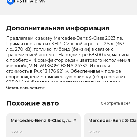
ГРУППА В VK
Дополнительная информация
Предлагаем к заказу Mercedes-Benz S-Class 2023 г.в.
Прямая поставка из КНР. Силовой агрегат - 2.5 л. (367
л.с., 270 кВ), топливо: гибрид (бензин) в связке с
трансмиссией автомат. На одометре 68300 км, машина
с пробегом. Форм-фактор седан цветового исполнения
«черный», VIN: W1K6G5GBXNA124732. Итоговая
стоимость в РФ: 13 176 921 ₽. Обеспечиваем полное
сопровождение: таможенную очистку (сбор составит
683 944 ₽), безопасную доставку и получение всех
документов.
Читать полностью
Стоимость ориентировочная, актуальный прайс
Похожие авто
уточняйте при обращении. Гарантируем полную
Смотреть все
дефектовку и точные сроки логистики. Работаем и
консультируем круглосуточно. Аналитика китайского
рынка (che): текущая цена в КНР 7 875 865 ₽, прогноз
Mercedes-Benz S-Class, лот 42005661
на 24 месяца — 5 984 700 ₽ (потеря в цене 23.9%).
Примечание: прогноз актуален для внутреннего рынка
S350 d
S350 d
Китая, без растаможки.