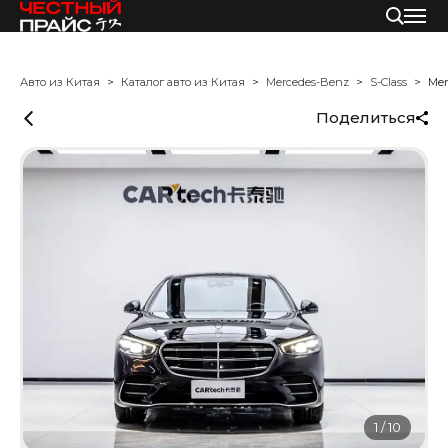
Авто из Китая
Каталог авто из Китая
Mercedes-Benz
S-Class
Mer
Поделиться
1
/
10