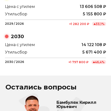
Цена с утилем
13 606 508
₽
Утильсбор
5 155 800
₽
2029
/
2026
+
1 282 200
₽
33,1
%
2030
Цена с утилем
14 122 108
₽
Утильсбор
5 671 400
₽
2030
/
2026
+
1 797 800
₽
46,4
%
Остались вопросы
Бамбуляк Кирилл
Юрьевич