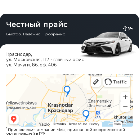
полосы, Удержание полосы, Предупреждение схода с
полосы, Автономное торможение, Фильтр тонкой
очистки (PM2.5), Очиститель воздуха, Раздельный
климат-контроль сзади, Задние воздуховоды,
Честный прайс
Крепление детских кресел (ISOFIX), Система
автоудержания (Auto Hold), Автопарковщик,
Быстро. Надежно. Прозрачно.
Электропривод багажника.
Краснодар
,
ул. Московская, 117 - главный офис
ул. Мачуги, 86, оф. 406
*
Принадлежит компании Meta, признанной экстремистской
организацией в РФ