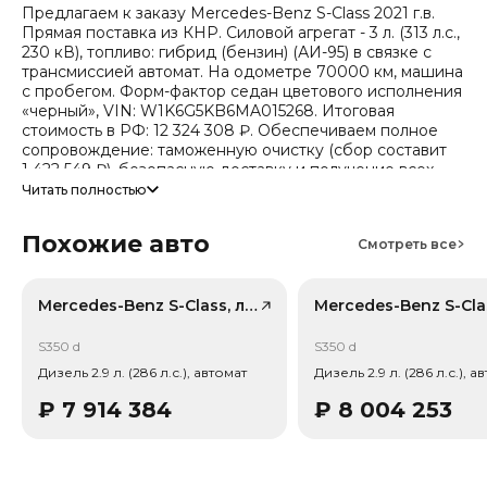
Предлагаем к заказу Mercedes-Benz S-Class 2021 г.в.
Прямая поставка из КНР. Силовой агрегат - 3 л. (313 л.с.,
230 кВ), топливо: гибрид (бензин) (АИ-95) в связке с
трансмиссией автомат. На одометре 70000 км, машина
с пробегом. Форм-фактор седан цветового исполнения
«черный», VIN: W1K6G5KB6MA015268. Итоговая
стоимость в РФ: 12 324 308 ₽. Обеспечиваем полное
сопровождение: таможенную очистку (сбор составит
1 422 549 ₽), безопасную доставку и получение всех
документов.
Читать полностью
Стоимость ориентировочная, актуальный прайс
Похожие авто
уточняйте при обращении. Гарантируем полную
Смотреть все
дефектовку и точные сроки логистики. Работаем и
консультируем круглосуточно.
Mercedes-Benz S-Class, лот 42005661
Данный автомобиль представляет сегмент «Большой
автомобиль» (эко-стандарт Китай VI), поддержка
S350 d
S350 d
производителя - 3 года без ограничения. Тип привода:
Дизель 2.9 л. (286 л.с.), автомат
Дизель 2.9 л. (286 л.с.), а
Задний привод (RWD). Также по паспорту
комплектации: Тип энергии: Мягкий гибрид (Mild-hybrid
₽
7 914 384
₽
8 004 253
48V), Трансмиссия: 9-ст. автомат (AT, Tiptronic), Тип
кузова/посадка: 4 двери, 5 мест (седан), Тип кузова/
посадка: Седан, Тип дверей: Распашные двери, Кол-во
дверей: 4. В комплектацию входят: Ассистент смены