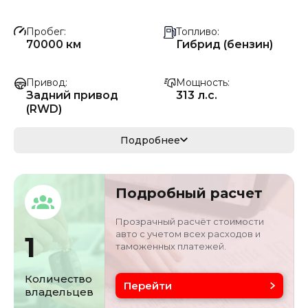
Пробег
Топливо
70000 км
Гибрид (бензин)
Привод
Мощность
Задний привод
313 л.с.
(RWD)
Коробка передач
Мощность
Подробнее
Автомат
230 кВ
Кузов
VIN
Подробный расчет
седан
W1K6G5KB6MA0152
68
Прозрачный расчёт стоимости
авто с учетом всех расходов и
1
таможенных платежей.
Объём двигателя
Цвет
3 л
черный
Количество
Перейти
владельцев
Состояние