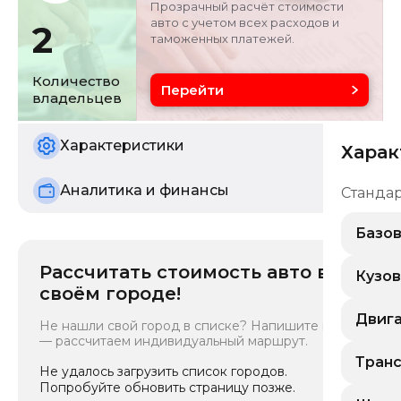
Прозрачный расчёт стоимости
авто с учетом всех расходов и
2
таможенных платежей.
Объём двигателя
Цвет
2 л
белый
Количество
Перейти
владельцев
Состояние
б/у
Характеристики
Харак
Аналитика и финансы
Станда
Базо
Рассчитать стоимость авто в
Класс
:
Кузов
своём городе!
Компа
Тип эн
Тип ку
Двиг
Бензи
Не нашли свой город в списке? Напишите нам
Внедо
— рассчитаем индивидуальный маршрут.
Эко-ст
Тип дв
Китай 
Надду
Тран
Распа
Не удалось загрузить список городов.
Транс
Атмо
Кол-во
Попробуйте обновить страницу позже.
Вариат
Распол