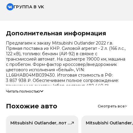
ГРУППА В VK
Дополнительная информация
Предлагаем к заказу Mitsubishi Outlander 2022 г.в.
Прямая поставка из КНР. Силовой агрегат - 2 л. (166 л.с.,
122 кВ), топливо: бензин (АИ-92) в связке с
трансмиссией автомат. На одометре 19000 км, машина
с пробегом. Форм-фактор кроссовер/внедорожник
цветового исполнения «белый», VIN:
LL66HAB04MB039430. Итоговая стоимость в РФ:
3 857 938 ₽. Обеспечиваем полное сопровождение:
таможенную очистку (сбор составит 492 440 ₽),
безопасную доставку и получение всех документов.
Читать полностью
Стоимость ориентировочная, актуальный прайс
Похожие авто
уточняйте при обращении. Гарантируем полную
Смотреть все
дефектовку и точные сроки логистики. Работаем и
консультируем круглосуточно. Аналитика китайского
рынка (che): текущая цена в КНР 1 433 934 ₽, прогноз на
Mitsubishi Outlander, лот 57966771
24 месяца — 1 196 940 ₽ (потеря в цене 14.8%).