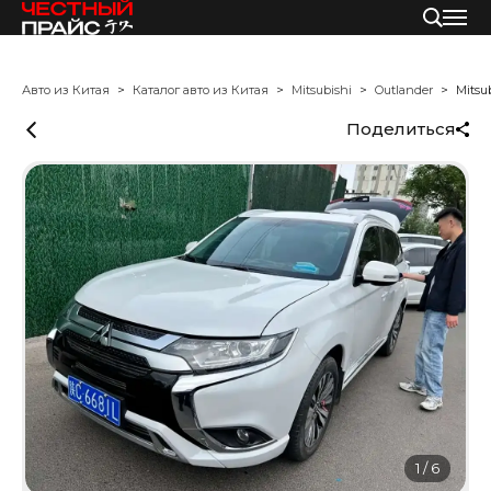
Авто из Китая
Каталог авто из Китая
Mitsubishi
Outlander
Mitsu
Поделиться
1
/
6