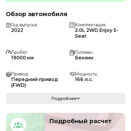
Обзор автомобиля
Год выпуска
Комплектация
2022
2.0L 2WD Enjoy 5-
Seat
Пробег
Топливо
19000 км
Бензин
Привод
Мощность
Передний привод
166 л.с.
(FWD)
Коробка передач
Мощность
Подробнее
Автомат
122 кВ
Кузов
VIN
Подробный расчет
кроссовер/
LL66HAB04MB039
внедорожник
430