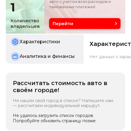
авто с учетом всех расходов и
1
таможенных платежей.
Объём двигателя
Цвет
0 л
черный
Количество
Перейти
владельцев
Состояние
б/у
Характеристики
Характерис
Аналитика и финансы
Нет данных о харак
Рассчитать стоимость авто в
своём городе!
Не нашли свой город в списке? Напишите нам
— рассчитаем индивидуальный маршрут.
Не удалось загрузить список городов.
Попробуйте обновить страницу позже.