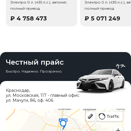
Электро 0 л. (435 л.с.), автомат,
Электро 0 л. (435 л.с.), а
полный привод
полный привод
Тип привода: Полный привод (AWD).
₽
4 758 473
₽
5 071 249
Честный прайс
Быстро. Надежно. Прозрачно.
Краснодар
,
ул. Московская, 117 - главный офис
ул. Мачуги, 86, оф. 406