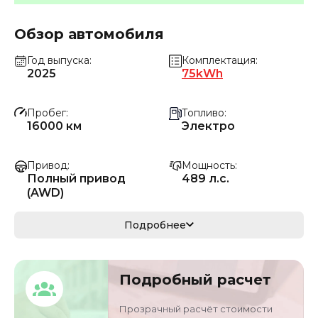
Обзор автомобиля
Год выпуска
Комплектация
2025
75kWh
Пробег
Топливо
16000 км
Электро
Привод
Мощность
Полный привод
489 л.с.
(AWD)
Коробка передач
Мощность
Подробнее
Автомат
360 кВ
Кузов
VIN
Подробный расчет
кроссовер/
HJNNADMG7SA025
внедорожник
280
Прозрачный расчёт стоимости