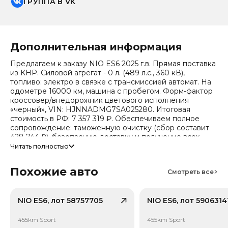
ГРУППА В VK
Дополнительная информация
Предлагаем к заказу NIO ES6 2025 г.в. Прямая поставка
из КНР. Силовой агрегат - 0 л. (489 л.с., 360 кВ),
топливо: электро в связке с трансмиссией автомат. На
одометре 16000 км, машина с пробегом. Форм-фактор
кроссовер/внедорожник цветового исполнения
«черный», VIN: HJNNADMG7SA025280. Итоговая
стоимость в РФ: 7 357 319 ₽. Обеспечиваем полное
сопровождение: таможенную очистку (сбор составит
428 744 ₽), безопасную доставку и получение всех
документов.
Читать полностью
Стоимость ориентировочная, актуальный прайс
Похожие авто
уточняйте при обращении. Гарантируем полную
Смотреть все
дефектовку и точные сроки логистики. Работаем и
консультируем круглосуточно. Аналитика китайского
рынка (che): текущая цена в КНР 2 858 293 ₽, прогноз
NIO ES6, лот 58757705
NIO ES6, лот 5906314
на 24 месяца — 2 154 492 ₽ (потеря в цене 23.7%).
Примечание: прогноз актуален для внутреннего рынка
455km Sport
455km Sport
Китая, без растаможки.