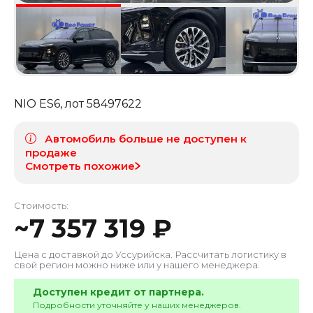
NIO ES6
, лот
58497622
Автомобиль больше не доступен к
продаже
Смотреть похожие
Стоимость:
~
7 357 319
₽
Цена с доставкой до
Уссурийска
. Рассчитать логистику в
свой регион можно ниже или у нашего менеджера.
Доступен кредит от партнера.
Подробности уточняйте у наших менеджеров.