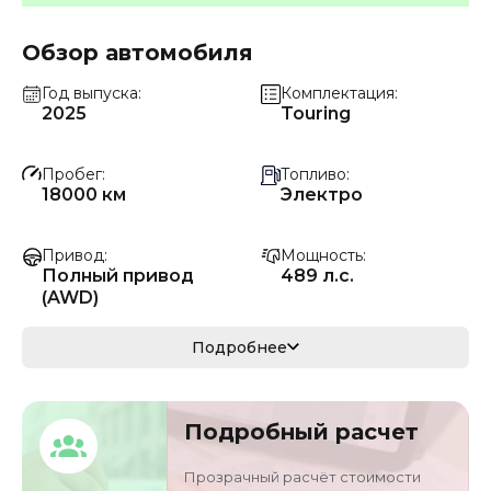
Обзор автомобиля
Год выпуска
Комплектация
2025
Touring
Пробег
Топливо
18000 км
Электро
Привод
Мощность
Полный привод
489 л.с.
(AWD)
Коробка передач
Мощность
Подробнее
Автомат
360 кВ
Кузов
VIN
Подробный расчет
седан
HJNNBDLH7SB6387
75
Прозрачный расчёт стоимости