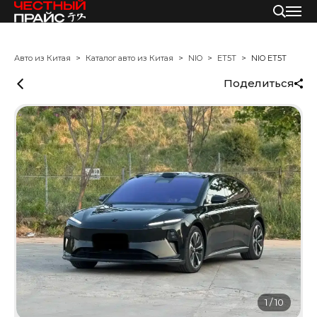
Авто из Китая
Каталог авто из Китая
NIO
ET5T
NIO ET5T
Поделиться
1
/
10