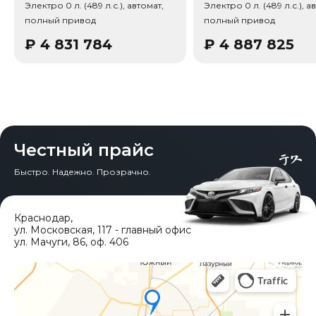
Электро 0 л. (489 л.с.), автомат,
Электро 0 л. (489 л.с.), а
электромобиль, Тип кузова/посадка: 5 дверей, 5 мест
полный привод
полный привод
(универсал), 0–100 км/ч (с): 4, Тип кузова/посадка:
Универсал, Тип дверей: Распашные двери, Кол-во
₽
4 831 784
₽
4 887 825
дверей: 5. Среди опций комплектации: Ассистент
смены полосы, Удержание полосы, Предупреждение
схода с полосы, Автономное торможение, Система
автоудержания (Auto Hold), Автопарковщик,
Электропривод багажника, Открытие багажника без
помощи рук (Hands-free), Бесключевой запуск,
Цифровая приборная панель, Встроенный
видеорегистратор, Беспроводная связь (Bluetooth) /
Честный прайс
телефон.
Быстро. Надежно. Прозрачно.
Краснодар
,
ул. Московская, 117 - главный офис
ул. Мачуги, 86, оф. 406