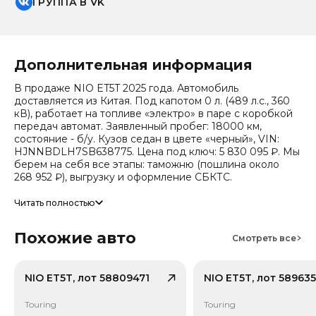
ГРУППА В VK
Дополнительная информация
В продаже NIO ET5T 2025 года. Автомобиль
доставляется из Китая. Под капотом 0 л. (489 л.с., 360
кВ), работает на топливе «электро» в паре с коробкой
передач автомат. Заявленный пробег: 18000 км,
состояние - б/у. Кузов седан в цвете «черный», VIN:
HJNNBDLH7SB638775. Цена под ключ: 5 830 095 ₽. Мы
берем на себя все этапы: таможню (пошлина около
268 952 ₽), выгрузку и оформление СБКТС.
Цена зависит от курса валют, точный расчет
Читать полностью
запрашивайте у менеджера. Предоставим детальный
отчет об авто и смету доставки. Мы на связи 24/7.
Похожие авто
Прогноз стоимости (по данным che): сейчас авто стоит
Смотреть все
1 793 016 ₽, через 2 года — 1 316 634 ₽ (ожидаемое
снижение 20.7%). Важно: расчет без учета пошлин и
сборов РФ.
NIO ET5T, лот 58809471
NIO ET5T, лот 58963
Привод - Полный привод (AWD). Дополнительно по
Touring
Touring
комплектации известно: Тип энергии: Чистый