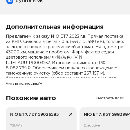
ГРУППА В VK
Дополнительная информация
Предлагаем к заказу NIO ET7 2023 г.в. Прямая поставка
из КНР. Силовой агрегат - 0 л. (653 л.с., 480 кВ), топливо:
электро в связке с трансмиссией автомат. На одометре
43000 км, машина с пробегом. Форм-фактор седан
цветового исполнения «银/灰色», VIN:
LJ1EFAUU1PG003252. Итоговая стоимость в РФ:
8 082 795 ₽. Обеспечиваем полное сопровождение:
таможенную очистку (сбор составит 267 157 ₽),
безопасную доставку и получение всех документов.
Читать полностью
Стоимость ориентировочная, актуальный прайс
уточняйте при обращении. Гарантируем полную
Похожие авто
Смотреть все
дефектовку и точные сроки логистики. Работаем и
консультируем круглосуточно. Аналитика китайского
рынка (che): текущая цена в КНР 1 781 047 ₽, прогноз на
24 месяца — 1 436 328 ₽ (потеря в цене 14.8%).
NIO ET7, лот 59026585
NIO ET7, лот 588398
Примечание: прогноз актуален для внутреннего рынка
Китая, без растаможки.
75kWh
Executive