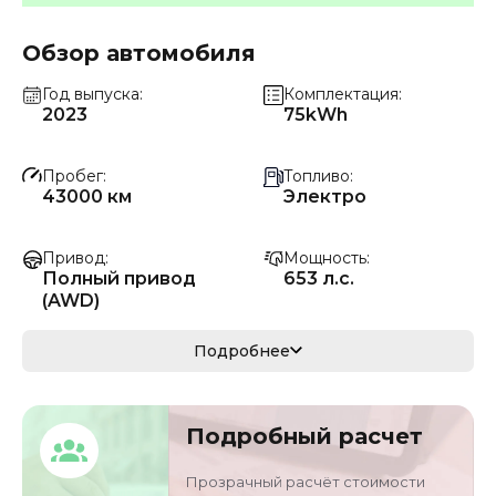
Обзор автомобиля
Год выпуска
Комплектация
2023
75kWh
Пробег
Топливо
43000 км
Электро
Привод
Мощность
Полный привод
653 л.с.
(AWD)
Коробка передач
Мощность
Подробнее
Автомат
480 кВ
Кузов
VIN
Подробный расчет
седан
LJ1EFAUU1PG00325
2
Прозрачный расчёт стоимости