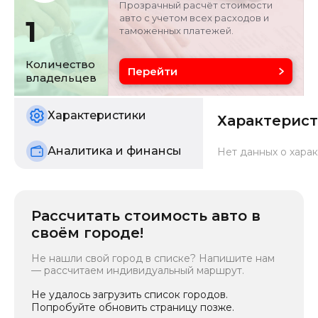
Прозрачный расчёт стоимости
авто с учетом всех расходов и
1
таможенных платежей.
Объём двигателя
Цвет
1.6 л
белый
Количество
Перейти
владельцев
Состояние
б/у
Характеристики
Характерис
Аналитика и финансы
Нет данных о харак
Рассчитать стоимость авто в
своём городе!
Не нашли свой город в списке? Напишите нам
— рассчитаем индивидуальный маршрут.
Не удалось загрузить список городов.
Попробуйте обновить страницу позже.