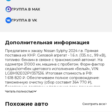
ГРУППА В MAX
ГРУППА В VK
Дополнительная информация
Предлагаем к заказу Nissan Sylphy 2024 г.в. Прямая
поставка из КНР. Силовой агрегат - 1.6 л. (135 л.с., 99 кВ),
топливо: бензин в связке с трансмиссией автомат. На
одометре 31000 км, машина с пробегом. Форм-фактор
седан/хэтчбек цветового исполнения «белый», VIN:
LGBH92E02PY357536. Итоговая стоимость в РФ:
1 618 820 ₽. Обеспечиваем полное сопровождение:
таможенную очистку (сбор составит 364 770 ₽),
безопасную доставку и получение всех документов.
Читать полностью
Стоимость ориентировочная, актуальный прайс
уточняйте при обращении. Гарантируем полную
Похожие авто
дефектовку и точные сроки логистики. Работаем и
Смотреть все
консультируем круглосуточно. Аналитика китайского