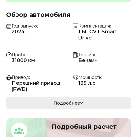
Обзор автомобиля
Год выпуска
Комплектация
2024
1.6L CVT Smart
Drive
Пробег
Топливо
31000 км
Бензин
Привод
Мощность
Передний привод
135 л.с.
(FWD)
Коробка передач
Мощность
Подробнее
Автомат
99 кВ
Кузов
VIN
Подробный расчет
седан/хэтчбек
LGBH92E02PY35753
6