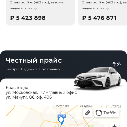
Электро 0 л. (462 л.с.), автомат,
Электро 0 л. (462 л.с.), а
/ Кроссовер (SUV), Тип дверей: Распашные двери, Кол-
задний привод
задний привод
во дверей: 5, Тип электродвигателя: Синхронный с
постоянными магнитами. В комплектацию входят:
₽
5 423 898
₽
5 476 871
Крепление детских кресел (ISOFIX), Бесключевой
запуск, Система автоудержания (Auto Hold),
Электропривод багажника, Активные заслонки
решетки, Подогрев руля, Встроенный
видеорегистратор, Беспроводная связь (Bluetooth) /
телефон, Розетка 220В / 230В, Подключённый авто,
Беспроводное обновление (OTA), Дополнительное
освещение поворотов.
Честный прайс
Быстро. Надежно. Прозрачно.
Краснодар
,
ул. Московская, 117 - главный офис
ул. Мачуги, 86, оф. 406