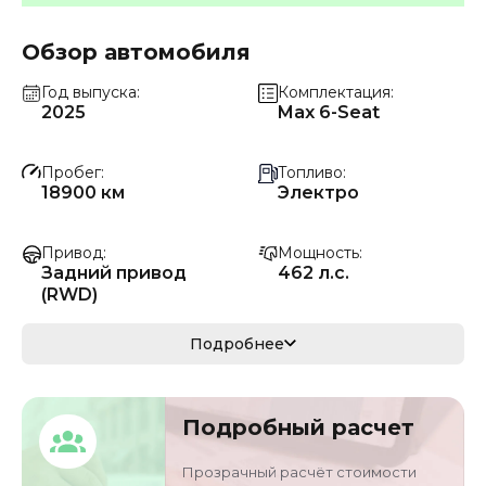
Обзор автомобиля
Год выпуска
Комплектация
2025
Max 6-Seat
Пробег
Топливо
18900 км
Электро
Привод
Мощность
Задний привод
462 л.с.
(RWD)
Коробка передач
Мощность
Подробнее
Автомат
340 кВ
Кузов
Объём двигателя
Подробный расчет
кроссовер/
0 л
внедорожник
Прозрачный расчёт стоимости