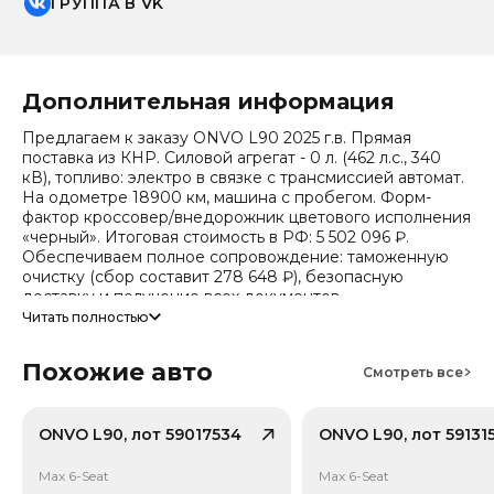
ГРУППА В VK
Дополнительная информация
Предлагаем к заказу ONVO L90 2025 г.в. Прямая
поставка из КНР. Силовой агрегат - 0 л. (462 л.с., 340
кВ), топливо: электро в связке с трансмиссией автомат.
На одометре 18900 км, машина с пробегом. Форм-
фактор кроссовер/внедорожник цветового исполнения
«черный». Итоговая стоимость в РФ: 5 502 096 ₽.
Обеспечиваем полное сопровождение: таможенную
очистку (сбор составит 278 648 ₽), безопасную
доставку и получение всех документов.
Читать полностью
Стоимость ориентировочная, актуальный прайс
уточняйте при обращении. Гарантируем полную
Похожие авто
дефектовку и точные сроки логистики. Работаем и
Смотреть все
консультируем круглосуточно.
Тип привода: Задний привод (RWD). Также по
ONVO L90, лот 59017534
ONVO L90, лот 59131
паспорту комплектации: Тип энергии: Чистый
электромобиль, Тип кузова/посадка: 5 дверей, 6 мест
Max 6-Seat
Max 6-Seat
(внедорожник/SUV), Тип кузова/посадка: Внедорожник