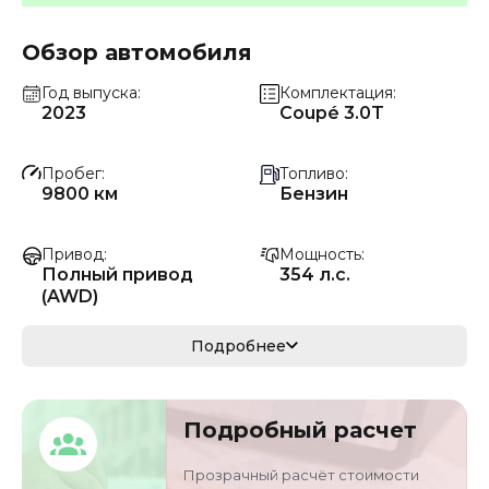
Обзор автомобиля
Год выпуска
Комплектация
2023
Coupé 3.0T
Пробег
Топливо
9800 км
Бензин
Привод
Мощность
Полный привод
354 л.с.
(AWD)
Коробка передач
Мощность
Подробнее
Автомат
260 кВ
Кузов
VIN
Подробный расчет
кроссовер/
WP1BA29Y3RDA5811
внедорожник
7
Прозрачный расчёт стоимости