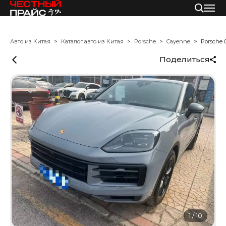
Авто из Китая
Каталог авто из Китая
Porsche
Cayenne
Porsche 
Поделиться
1
/
10