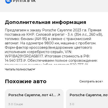
ГРУППА В VK
Дополнительная информация
Предлагаем к заказу Porsche Cayenne 2023 г.в. Прямая
поставка из КНР. Силовой агрегат - 3 л. (354 л.с., 260 кВ),
топливо: бензин (АИ-95) в связке с трансмиссией
автомат. На одометре 9800 км, машина с пробегом.
Форм-фактор кроссовер/внедорожник цветового
исполнения «серебристо-серый», VIN:
WP1BA29Y3RDA58117. Итоговая стоимость в РФ:
14 540 573 ₽. Обеспечиваем полное сопровождение:
таможенную очистку (сбор составит 820 733 ₽),
безопасную доставку и получение всех документов.
Читать полностью
Стоимость ориентировочная, актуальный прайс
Похожие авто
уточняйте при обращении. Гарантируем полную
Смотреть все
дефектовку и точные сроки логистики. Работаем и
консультируем круглосуточно. Аналитика китайского
рынка (che): текущая цена в КНР 9 072 805 ₽, прогноз
Porsche Cayenne, лот 41411782
на 24 месяца — 6 822 558 ₽ (потеря в цене 23.9%).
Примечание: прогноз актуален для внутреннего рынка
3.0 Coupe
3.0
Китая, без растаможки.