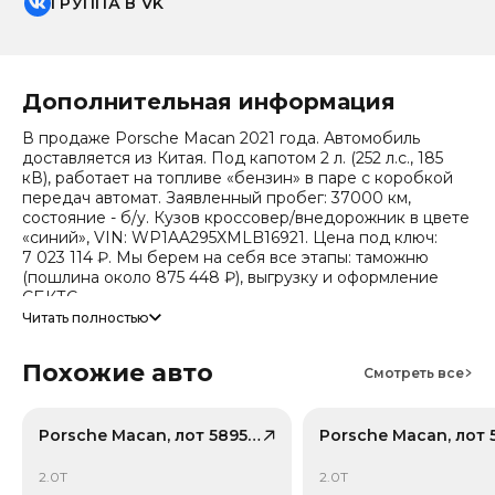
ГРУППА В VK
Дополнительная информация
В продаже Porsche Macan 2021 года. Автомобиль
доставляется из Китая. Под капотом 2 л. (252 л.с., 185
кВ), работает на топливе «бензин» в паре с коробкой
передач автомат. Заявленный пробег: 37000 км,
состояние - б/у. Кузов кроссовер/внедорожник в цвете
«синий», VIN: WP1AA295XMLB16921. Цена под ключ:
7 023 114 ₽. Мы берем на себя все этапы: таможню
(пошлина около 875 448 ₽), выгрузку и оформление
СБКТС.
Читать полностью
Цена зависит от курса валют, точный расчет
запрашивайте у менеджера. Предоставим детальный
Похожие авто
отчет об авто и смету доставки. Мы на связи 24/7.
Смотреть все
Модель относится к классу «Средний кроссовер (SUV)»
(эко-стандарт Китай VI), заводская гарантия - 3 года или
Porsche Macan, лот 58954978
100 000 км. Привод - Полный привод (AWD).
Дополнительно по комплектации известно: Тип
2.0T
2.0T
энергии: Бензин, Трансмиссия: 7-ст. роботизированная