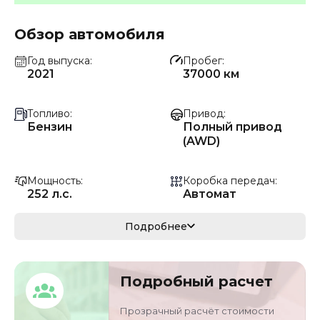
Обзор автомобиля
Год выпуска
Пробег
2021
37000 км
Топливо
Привод
Бензин
Полный привод
(AWD)
Мощность
Коробка передач
252 л.с.
Автомат
Мощность
Кузов
Подробнее
185 кВ
кроссовер/
внедорожник
Подробный расчет
VIN
Объём двигателя
WP1AA295XMLB169
2 л
Прозрачный расчёт стоимости
21