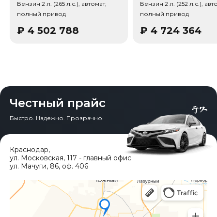
Бензин 2 л. (265 л.с.), автомат,
Бензин 2 л. (252 л.с.), авт
коробка (DSG, мокрая), Тип кузова/посадка: 5 дверей, 5
полный привод
полный привод
мест (кроссовер/SUV), Тип кузова/посадка:
Внедорожник / Кроссовер (SUV), Кол-во дверей: 5, Кол-
₽
4 502 788
₽
4 724 364
во мест: 5. Среди опций комплектации:
Предупреждение схода с полосы, Крепление детских
кресел (ISOFIX), Система автоудержания (Auto Hold),
Электропривод багажника, Лепестки переключения
передач, Беспроводная связь (Bluetooth) / телефон,
Подключённый авто, Фильтр тонкой очистки (PM2.5),
Раздельный климат-контроль сзади, Задние
воздуховоды, Активные заслонки решетки.
Честный прайс
Быстро. Надежно. Прозрачно.
Краснодар
,
ул. Московская, 117 - главный офис
ул. Мачуги, 86, оф. 406