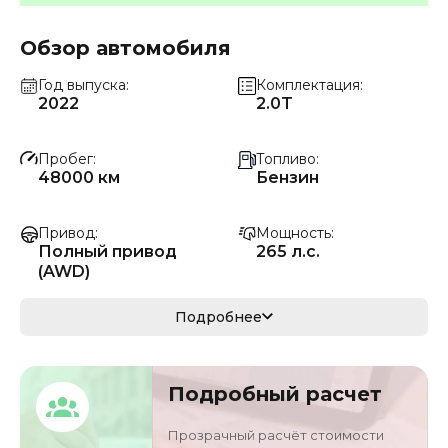
Обзор автомобиля
Год выпуска
Комплектация
2022
2.0T
Пробег
Топливо
48000 км
Бензин
Привод
Мощность
Полный привод
265 л.с.
(AWD)
Коробка передач
Мощность
Подробнее
Автомат
195 кВ
Кузов
VIN
Подробный расчет
кроссовер/
WP1AA2951NLB1370
внедорожник
1
Прозрачный расчёт стоимости