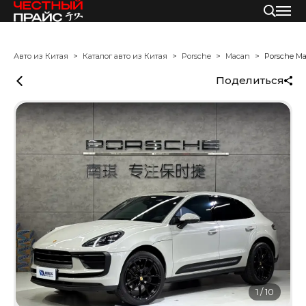
Авто из Китая
Каталог авто из Китая
Porsche
Macan
Porsche M
Поделиться
1
/
10