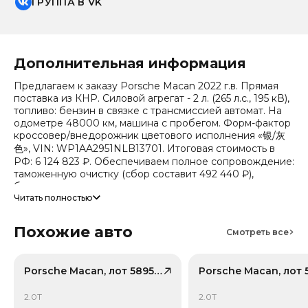
ГРУППА В VK
Дополнительная информация
Предлагаем к заказу Porsche Macan 2022 г.в. Прямая
поставка из КНР. Силовой агрегат - 2 л. (265 л.с., 195 кВ),
топливо: бензин в связке с трансмиссией автомат. На
одометре 48000 км, машина с пробегом. Форм-фактор
кроссовер/внедорожник цветового исполнения «银/灰
色», VIN: WP1AA2951NLB13701. Итоговая стоимость в
РФ: 6 124 823 ₽. Обеспечиваем полное сопровождение:
таможенную очистку (сбор составит 492 440 ₽),
безопасную доставку и получение всех документов.
Читать полностью
Стоимость ориентировочная, актуальный прайс
уточняйте при обращении. Гарантируем полную
Похожие авто
Смотреть все
дефектовку и точные сроки логистики. Работаем и
консультируем круглосуточно. Аналитика китайского
рынка (che): текущая цена в КНР 3 303 554 ₽, прогноз на
Porsche Macan, лот 58954978
24 месяца — 2 513 574 ₽ (потеря в цене 23.9%).
Примечание: прогноз актуален для внутреннего рынка
Китая, без растаможки.
2.0T
2.0T