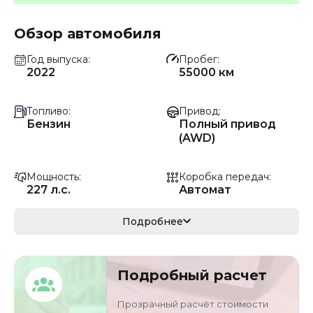
Обзор автомобиля
Год выпуска
Пробег
2022
55000 км
Топливо
Привод
Бензин
Полный привод
(AWD)
Мощность
Коробка передач
227 л.с.
Автомат
Мощность
Кузов
Подробнее
167 кВ
кроссовер/
внедорожник
Подробный расчет
VIN
Объём двигателя
LGWFF7A59NJ0289
2 л
Прозрачный расчёт стоимости
51