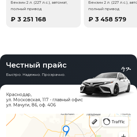
Бензин 2 л. (227 л.с.), автомат,
Бензин 2 л. (227 л.с.), авт
привода: Полный привод (AWD). Также по паспорту
полный привод
полный привод
комплектации: Тип энергии: Бензин, Трансмиссия: 8-ст.
автомат (AT, Tiptronic), Тип кузова/посадка: 5 дверей, 5
₽
3 251 168
₽
3 458 579
мест (кроссовер/SUV), Тип кузова/посадка:
Внедорожник / Кроссовер (SUV), Тип дверей:
Распашные двери, Кол-во дверей: 5. В комплектацию
входят: Удержание полосы, Предупреждение схода с
полосы, Крепление детских кресел (ISOFIX), Система
автоудержания (Auto Hold), Фильтр тонкой очистки
(PM2.5), Задние воздуховоды, Блокировка
центрального дифференциала, Бесключевой запуск,
Честный прайс
Лепестки переключения передач, Подогрев руля,
Цифровая приборная панель, Встроенный
Быстро. Надежно. Прозрачно.
видеорегистратор.
Краснодар
,
ул. Московская, 117 - главный офис
ул. Мачуги, 86, оф. 406