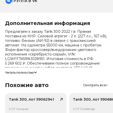
ГРУППА В VK
Дополнительная информация
Предлагаем к заказу Tank 300 2022 г.в. Прямая
поставка из КНР. Силовой агрегат - 2 л. (227 л.с., 167 кВ),
топливо: бензин (АИ-92) в связке с трансмиссией
автомат. На одометре 55000 км, машина с пробегом.
Форм-фактор кроссовер/внедорожник цветового
исполнения «серебристо-серый», VIN:
LGWFF7A59NJ028951. Итоговая стоимость в РФ:
5 269 602 ₽. Обеспечиваем полное сопровождение:
таможенную очистку (сбор составит 492 440 ₽),
безопасную доставку и получение всех документов.
Читать полностью
Стоимость ориентировочная, актуальный прайс
Похожие авто
уточняйте при обращении. Гарантируем полную
Смотреть все
дефектовку и точные сроки логистики. Работаем и
консультируем круглосуточно.
Tank 300, лот 59062941
Tank 300, лот 59068
Данный автомобиль представляет сегмент
«Компактный кроссовер (SUV)» (эко-стандарт Китай VI),
2.0T Conquer
2.0T Challenge
поддержка производителя - 5 лет или 150 000 км. Тип