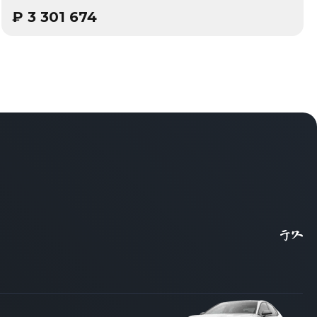
₽
3 301 674