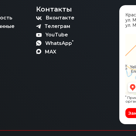
Контакты
Кра
ость
Вконтакте
ул. 
ул. М
анные
Телеграм
YouTube
*
WhatsApp
MAX
*
Прин
орга
За