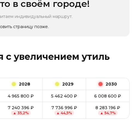
то в своём городе!
читаем индивидуальный маршрут.
овить страницу позже.
 с увеличением утиль
2028
2029
2030
4 965 800
₽
5 462 400
₽
6 008 600
₽
7 240 396
₽
7 736 996
₽
8 283 196
₽
▲
35,2
%
▲
44,5
%
▲
54,7
%