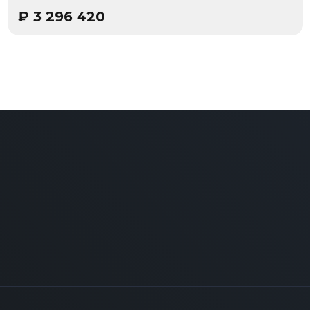
₽
3 296 420