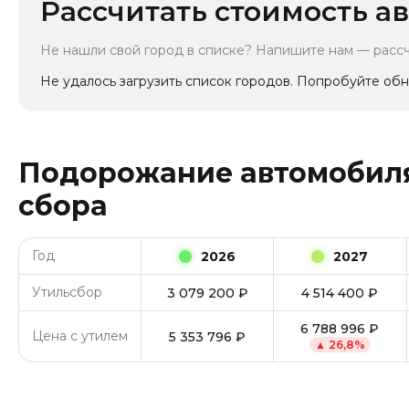
Рассчитать стоимость ав
Не нашли свой город в списке? Напишите нам — расс
Не удалось загрузить список городов. Попробуйте обн
Подорожание автомобиля
сбора
Год
2026
2027
Утильсбор
3 079 200
₽
4 514 400
₽
6 788 996
₽
Цена с утилем
5 353 796
₽
▲
26,8
%