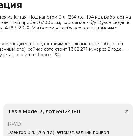
ация
 из Китая. Под капотом 0 л. (264 л.с., 194 кВ), работает на
вленный пробег: 67000 км, состояние - б/у. Кузов седан в
 4 187 396 ₽. Мы берем на себя все этапы: таможню
е у менеджера. Предоставим детальный отчет об авто и
анным che): сейчас авто стоит 1 302 271 ₽, через 2 года —
 учета пошлин и сборов РФ.
Tesla Model 3, лот 59124180
/ 10
RWD
1 владелец
Электро 0 л. (264 л.с.), автомат, задний привод