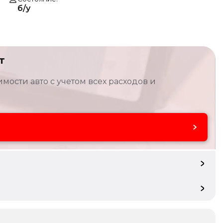
б/у
т
мости авто с учетом всех расходов и