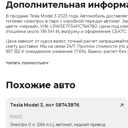
Дополнительная информ
В продаже Tesla Model 3 2023 года. Автомобиль доставляется
топливе «электро» в паре с коробкой передач автомат. Зая
цвете «черный», VIN: LRW3E7FS4PC764780. Цена под ключ:
(пошлина около 195 341 ₽), выгрузку и оформление СБКТС.
Цена зависит от курса валют, точный расчет запрашивайт
смету доставки. Мы на связи 24/7. Прогноз стоимости (по д
957 552 ₽ (ожидаемое снижение 17.6%). Важно: расчет без
Привод - Задний привод (RWD).
Читать полностью
Похожие авто
Tesla Model 3, лот 58743876
/ 10
RWD
Электро 0 л. (264 л.с.), автомат, задний привод