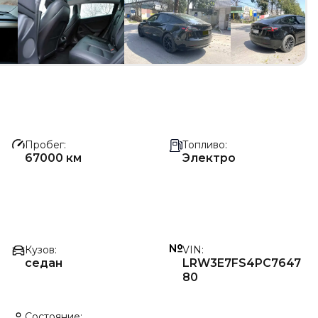
Пробег
Топливо
67000 км
Электро
Кузов
VIN
седан
LRW3E7FS4PC7647
80
Состояние