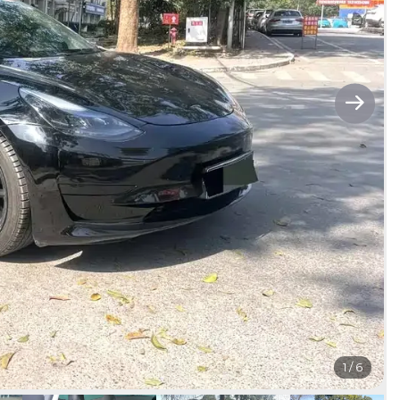
1
/
6