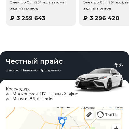
Электро 0 л. (264 л.с.), автомат,
Электро 0 л. (264 л.с.), а
Тип привода: Задний привод (RWD).
задний привод
задний привод
₽
3 259 643
₽
3 296 420
Честный прайс
Быстро. Надежно. Прозрачно.
Краснодар
,
ул. Московская, 117 - главный офис
ул. Мачуги, 86, оф. 406