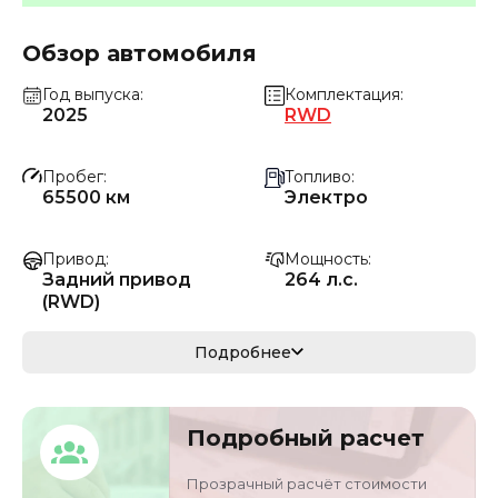
Обзор автомобиля
Год выпуска
Комплектация
2025
RWD
Пробег
Топливо
65500 км
Электро
Привод
Мощность
Задний привод
264 л.с.
(RWD)
Коробка передач
Мощность
Подробнее
Автомат
194 кВ
Кузов
VIN
Подробный расчет
седан
LRW3E7FS6SC5054
60
Прозрачный расчёт стоимости