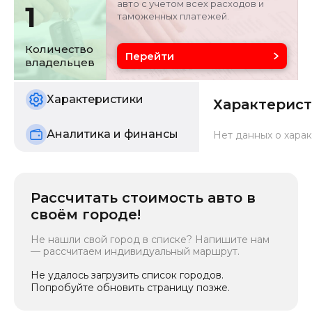
авто с учетом всех расходов и
1
таможенных платежей.
Объём двигателя
Цвет
0 л
серебристо-серый
Количество
Перейти
владельцев
Состояние
б/у
Характеристики
Характерис
Аналитика и финансы
Нет данных о харак
Рассчитать стоимость авто в
своём городе!
Не нашли свой город в списке? Напишите нам
— рассчитаем индивидуальный маршрут.
Не удалось загрузить список городов.
Попробуйте обновить страницу позже.