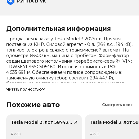
ГРУППА В VK
Дополнительная информация
Предлагаем к заказу Tesla Model 3 2025 г.в. Прямая
поставка из КНР. Силовой агрегат - 0 л. (264 л.с., 194 кВ),
топливо: электро в связке с трансмиссией автомат. На
одометре 65500 км, машина с пробегом. Форм-фактор
седан цветового исполнения «серебристо-серый», VIN:
LRW3E7FS6SC505460. Итоговая стоимость в РФ:
4 535 691 ₽. Обеспечиваем полное сопровождение:
таможенную очистку (сбор составит 294 447 ₽),
безопасную доставку и получение всех документов.
Читать полностью
Стоимость ориентировочная, актуальный прайс
уточняйте при обращении. Гарантируем полную
Похожие авто
дефектовку и точные сроки логистики. Работаем и
Смотреть все
консультируем круглосуточно. Аналитика китайского
рынка (che): текущая цена в КНР 1 962 982 ₽, прогноз на
24 месяца — 1 436 328 ₽ (потеря в цене 23.2%).
Tesla Model 3, лот 58743876
Примечание: прогноз актуален для внутреннего рынка
Китая, без растаможки.
RWD
RWD