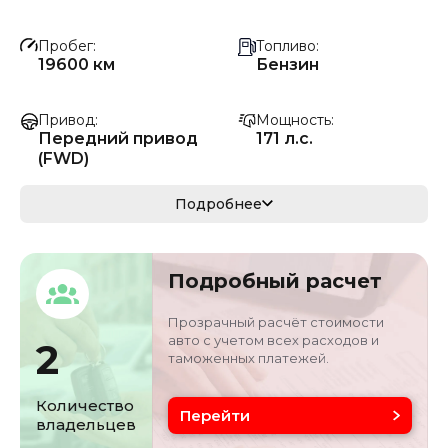
Пробег
Топливо
19600 км
Бензин
Привод
Мощность
Передний привод
171 л.с.
(FWD)
Коробка передач
Мощность
Подробнее
Автомат
126 кВ
Кузов
Объём двигателя
Подробный расчет
кроссовер/
2 л
внедорожник
Прозрачный расчёт стоимости
авто с учетом всех расходов и
2
таможенных платежей.
Цвет
Состояние
银/灰色
б/у
Количество
Перейти
владельцев