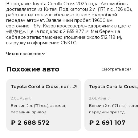
В продаже Toyota Corolla Cross 2024 года. Автомобиль
доставляется из Китая. Под капотом 2 л. (171 л.с., 126 кВ),
работает на топливе «бензин» в паре с коробкой
передач автомат. Заявленный пробег: 19600 км,
состояние - б/у. Кузов кроссовер/внедорожник в цвете
«银/灰色». Цена под ключ: 2 855 877 ₽. Мы берем на
себя все этапы: таможню (пошлина около 512 118 ₽),
выгрузку и оформление СБКТС.
Цена зависит от курса валют, точный расчет
Читать полностью
запрашивайте у менеджера. Предоставим детальный
отчет об авто и смету доставки. Мы на связи 24/7.
Похожие авто
Смотреть все
Привод - Передний привод (FWD).
Toyota Corolla Cross, лот 58906971
2.0L Avant
2.0L Avant
Бензин 2 л. (171 л.с.), автомат,
Бензин 2 л. (171 л.с.), авто
передний привод
передний привод
₽
2 688 572
₽
2 691 107