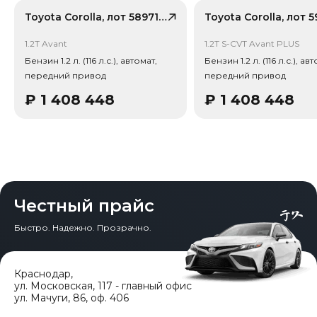
консультируем круглосуточно. Аналитика китайского
рынка (che): текущая цена в КНР 778 011 ₽, прогноз на
Toyota Corolla, лот 58971199
24 месяца — 598 470 ₽ (потеря в цене 13.2%).
Примечание: прогноз актуален для внутреннего рынка
1.2T Avant
1.2T S-CVT Avant PLUS
Китая, без растаможки.
Бензин 1.2 л. (116 л.с.), автомат,
Бензин 1.2 л. (116 л.с.), ав
передний привод
передний привод
Тип привода: Передний привод (FWD).
₽
1 408 448
₽
1 408 448
Честный прайс
Быстро. Надежно. Прозрачно.
Краснодар
,
ул. Московская, 117 - главный офис
ул. Мачуги, 86, оф. 406