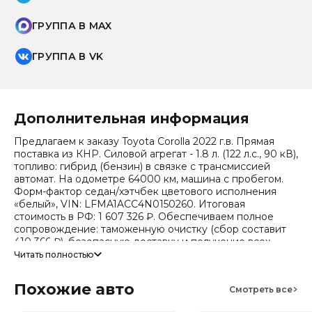
ГРУППА В MAX
ГРУППА В VK
Дополнительная информация
Предлагаем к заказу Toyota Corolla 2022 г.в. Прямая
поставка из КНР. Силовой агрегат - 1.8 л. (122 л.с., 90 кВ),
топливо: гибрид (бензин) в связке с трансмиссией
автомат. На одометре 64000 км, машина с пробегом.
Форм-фактор седан/хэтчбек цветового исполнения
«белый», VIN: LFMA1ACC4N0150260. Итоговая
стоимость в РФ: 1 607 326 ₽. Обеспечиваем полное
сопровождение: таможенную очистку (сбор составит
410 366 ₽), безопасную доставку и получение всех
документов.
Читать полностью
Стоимость ориентировочная, актуальный прайс
Похожие авто
уточняйте при обращении. Гарантируем полную
Смотреть все
дефектовку и точные сроки логистики. Работаем и