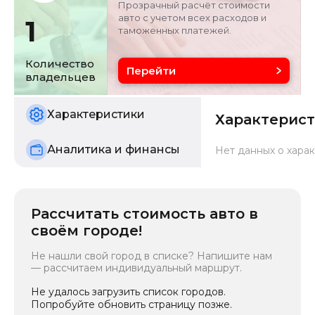
Прозрачный расчёт стоимости
авто с учетом всех расходов и
1
таможенных платежей.
Объём двигателя
Цвет
1.8 л
белый
Количество
Перейти
владельцев
Состояние
б/у
Характеристики
Характерис
Аналитика и финансы
Нет данных о харак
Рассчитать стоимость авто в
своём городе!
Не нашли свой город в списке? Напишите нам
— рассчитаем индивидуальный маршрут.
Не удалось загрузить список городов.
Попробуйте обновить страницу позже.