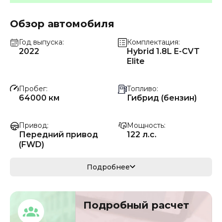
Обзор автомобиля
Год выпуска
Комплектация
2022
Hybrid 1.8L E-CVT
Elite
Пробег
Топливо
64000 км
Гибрид (бензин)
Привод
Мощность
Передний привод
122 л.с.
(FWD)
Коробка передач
Мощность
Подробнее
Автомат
90 кВ
Кузов
VIN
Подробный расчет
седан/хэтчбек
LFMA1ACC4N01502
60