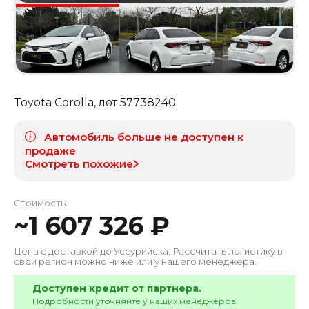
Toyota Corolla
, лот
57738240
Автомобиль больше не доступен к
продаже
Смотреть похожие
Стоимость:
~
1 607 326
₽
Цена с доставкой до
Уссурийска
. Рассчитать логистику в
свой регион можно ниже или у нашего менеджера.
Доступен кредит от партнера.
Подробности уточняйте у наших менеджеров.