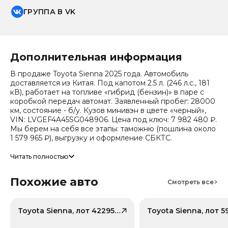
ГРУППА В VK
Дополнительная информация
В продаже Toyota Sienna 2025 года. Автомобиль
доставляется из Китая. Под капотом 2.5 л. (246 л.с., 181
кВ), работает на топливе «гибрид (бензин)» в паре с
коробкой передач автомат. Заявленный пробег: 28000
км, состояние - б/у. Кузов минивэн в цвете «черный»,
VIN: LVGEF4A45SG048906. Цена под ключ: 7 982 480 ₽.
Мы берем на себя все этапы: таможню (пошлина около
1 579 965 ₽), выгрузку и оформление СБКТС.
Цена зависит от курса валют, точный расчет
Читать полностью
запрашивайте у менеджера. Предоставим детальный
отчет об авто и смету доставки. Мы на связи 24/7.
Похожие авто
Прогноз стоимости (по данным che): сейчас авто стоит
Смотреть все
3 291 585 ₽, через 2 года — 2 274 186 ₽ (ожидаемое
снижение 33%). Важно: расчет без учета пошлин и
сборов РФ.
Toyota Sienna, лот 42295386
Привод - Полный привод (AWD).