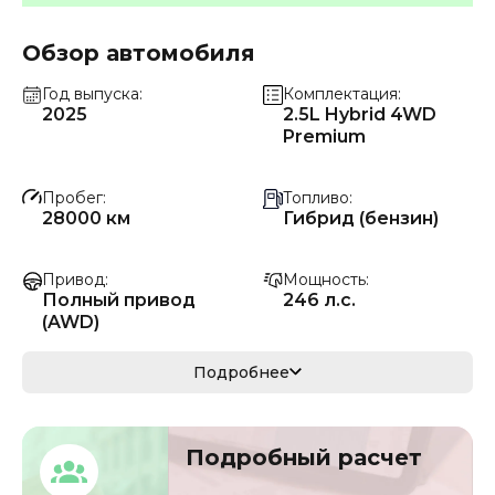
Обзор автомобиля
Год выпуска
Комплектация
2025
2.5L Hybrid 4WD
Premium
Пробег
Топливо
28000 км
Гибрид (бензин)
Привод
Мощность
Полный привод
246 л.с.
(AWD)
Коробка передач
Мощность
Подробнее
Автомат
181 кВ
Кузов
VIN
Подробный расчет
минивэн
LVGEF4A45SG0489
06