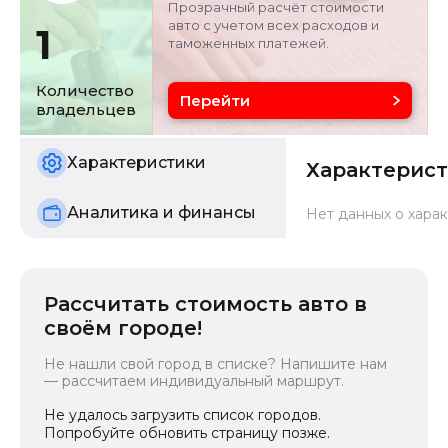
Прозрачный расчёт стоимости
авто с учетом всех расходов и
1
таможенных платежей.
Объём двигателя
Цвет
2.5 л
черный
Количество
Перейти
владельцев
Состояние
б/у
Характеристики
Характерис
Аналитика и финансы
Нет данных о харак
Рассчитать стоимость авто в
своём городе!
Не нашли свой город в списке? Напишите нам
— рассчитаем индивидуальный маршрут.
Не удалось загрузить список городов.
Попробуйте обновить страницу позже.