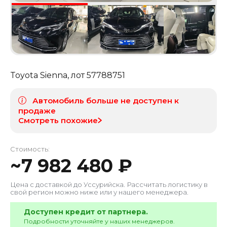
Toyota Sienna
, лот
57788751
Автомобиль больше не доступен к
продаже
Смотреть похожие
Стоимость:
~
7 982 480
₽
Цена с доставкой до
Уссурийска
. Рассчитать логистику в
свой регион можно ниже или у нашего менеджера.
Доступен кредит от партнера.
Подробности уточняйте у наших менеджеров.