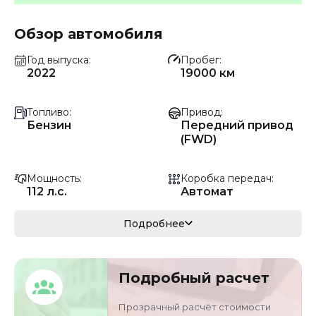
Обзор автомобиля
Год выпуска
Пробег
2022
19000 км
Топливо
Привод
Бензин
Передний привод
(FWD)
Мощность
Коробка передач
112 л.с.
Автомат
Мощность
Кузов
Подробнее
82 кВ
хэтчбек
VIN
Объём двигателя
Подробный расчет
LVGCJE230NG9482
1.5 л
29
Прозрачный расчёт стоимости