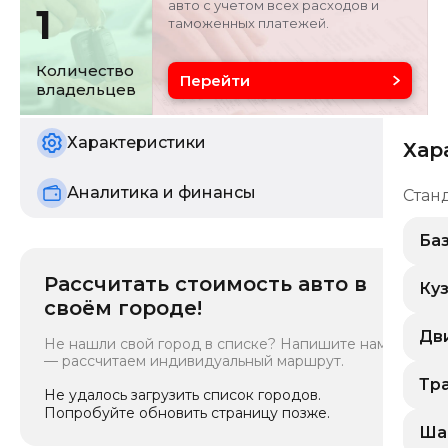
авто с учетом всех расходов и
1
таможенных платежей.
Цвет
Состояние
белый
б/у
Количество
Перейти
владельцев
Характеристики
Хар
Аналитика и финансы
Стан
Ба
Рассчитать стоимость авто в
Кла
Ку
своём городе!
Ма
Тип
Тип
Дв
Бе
Не нашли свой город в списке? Напишите нам
Ра
— рассчитаем индивидуальный маршрут.
Эко
Кол
Кит
Над
Тр
5
Не удалось загрузить список городов.
Тра
Ат
Кол
Попробуйте обновить страницу позже.
Вар
Рас
5
Тип
Ша
Рас
По