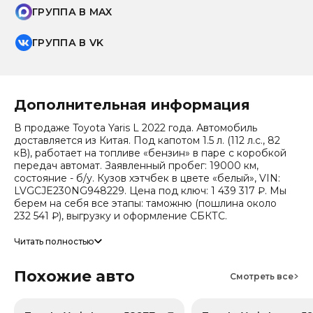
ГРУППА В MAX
ГРУППА В VK
Дополнительная информация
В продаже Toyota Yaris L 2022 года. Автомобиль
доставляется из Китая. Под капотом 1.5 л. (112 л.с., 82
кВ), работает на топливе «бензин» в паре с коробкой
передач автомат. Заявленный пробег: 19000 км,
состояние - б/у. Кузов хэтчбек в цвете «белый», VIN:
LVGCJE230NG948229. Цена под ключ: 1 439 317 ₽. Мы
берем на себя все этапы: таможню (пошлина около
232 541 ₽), выгрузку и оформление СБКТС.
Цена зависит от курса валют, точный расчет
Читать полностью
запрашивайте у менеджера. Предоставим детальный
отчет об авто и смету доставки. Мы на связи 24/7.
Похожие авто
Прогноз стоимости (по данным che): сейчас авто стоит
Смотреть все
787 587 ₽, через 2 года — 598 470 ₽ (ожидаемое
снижение 20.6%). Важно: расчет без учета пошлин и