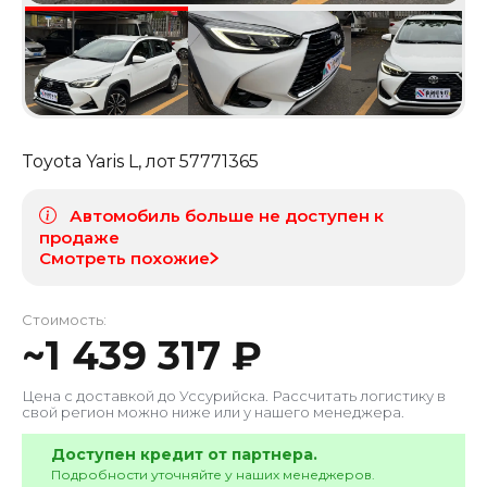
Toyota Yaris L
, лот
57771365
Автомобиль больше не доступен к
продаже
Смотреть похожие
Стоимость:
~
1 439 317
₽
Цена с доставкой до
Уссурийска
. Рассчитать логистику в
свой регион можно ниже или у нашего менеджера.
Доступен кредит от партнера.
Подробности уточняйте у наших менеджеров.