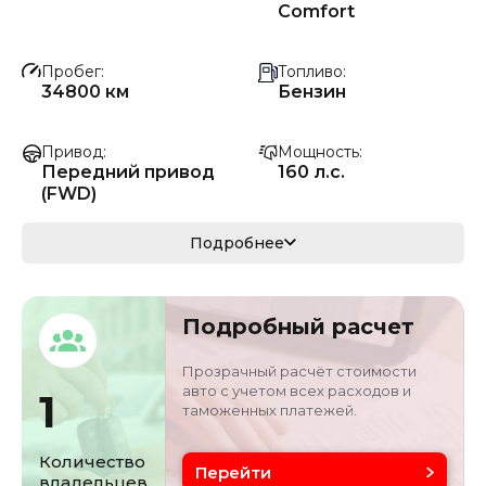
Comfort
Пробег
Топливо
34800 км
Бензин
Привод
Мощность
Передний привод
160 л.с.
(FWD)
Коробка передач
Мощность
Подробнее
Автомат
118 кВ
Кузов
VIN
Подробный расчет
седан/хэтчбек
LSVNR60CXPN1190
01
Прозрачный расчёт стоимости
авто с учетом всех расходов и
1
таможенных платежей.
Объём двигателя
Цвет
1.5 л
белый
Количество
Перейти
владельцев