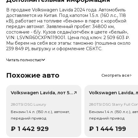
В продаже Volkswagen Lavida 2024 года. Автомобиль
доставляется из Китая. Под капотом 1.5 л. (160 л.с., 118
кВ), работает на топливе «бензин» в паре с коробкой
передач автомат. Заявленный пробег: 34800 км,
состояние - б/у. Кузов седан/хэтчбек в цвете «белый»,
VIN: LSVNR60CXPN119001. Цена под ключ: 2 509 603 ₽.
Мы берем на себя все этапы: таможню (пошлина около
239 849 ₽), выгрузку и оформление СБКТС.
Цена зависит от курса валют, точный расчет
Читать полностью
запрашивайте у менеджера. Предоставим детальный
отчет об авто и смету доставки. Мы на связи 24/7.
Похожие авто
Прогноз стоимости (по данным che): сейчас авто стоит
Смотреть все
951 663 ₽, через 2 года — 735 822 ₽ (ожидаемое
снижение 17.9%). Важно: расчет без учета пошлин и
сборов РФ.
Volkswagen Lavida, лот 59123135
Привод - Передний привод (FWD).
280TSI DSG Luxury
280TSI DSG Starry Full Co
Бензин 1.4 л. (150 л.с.), автомат,
Бензин 1.4 л. (150 л.с.), ав
передний привод
передний привод
₽
1 442 929
₽
1 444 199