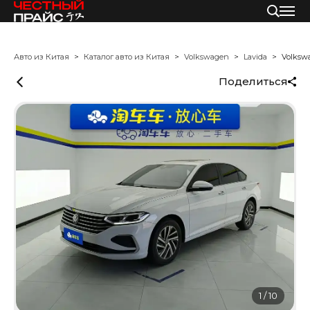
Авто из Китая
Каталог авто из Китая
Volkswagen
Lavida
Volksw
Поделиться
1
/
10