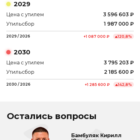
2029
Цена с утилем
3 596 603
₽
Утильсбор
1 987 000
₽
2029
/
2026
+
1 087 000
₽
120,8
%
2030
Цена с утилем
3 795 203
₽
Утильсбор
2 185 600
₽
2030
/
2026
+
1 285 600
₽
142,8
%
Остались вопросы
Бамбуляк Кирилл