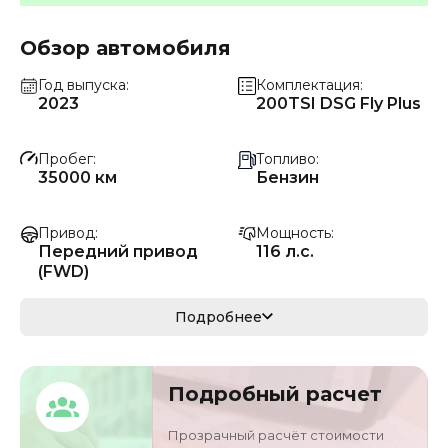
Обзор автомобиля
Год выпуска
Комплектация
2023
200TSI DSG Fly Plus
Пробег
Топливо
35000 км
Бензин
Привод
Мощность
Передний привод
116 л.с.
(FWD)
Коробка передач
Мощность
Подробнее
Автомат
85 кВ
Кузов
VIN
Подробный расчет
седан/хэтчбек
LFV1A2BU8N44934
81
Прозрачный расчёт стоимости