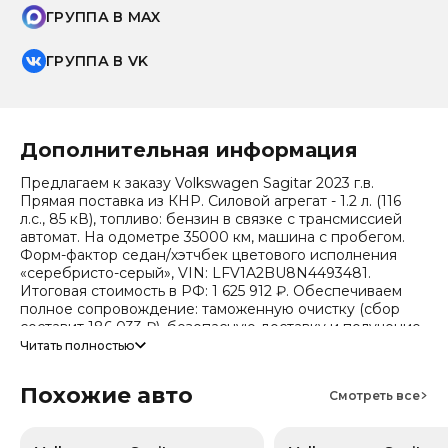
ГРУППА В MAX
ГРУППА В VK
Дополнительная информация
Предлагаем к заказу Volkswagen Sagitar 2023 г.в.
Прямая поставка из КНР. Силовой агрегат - 1.2 л. (116
л.с., 85 кВ), топливо: бензин в связке с трансмиссией
автомат. На одометре 35000 км, машина с пробегом.
Форм-фактор седан/хэтчбек цветового исполнения
«серебристо-серый», VIN: LFV1A2BU8N4493481.
Итоговая стоимость в РФ: 1 625 912 ₽. Обеспечиваем
полное сопровождение: таможенную очистку (сбор
составит 186 033 ₽), безопасную доставку и получение
всех документов.
Читать полностью
Стоимость ориентировочная, актуальный прайс
Похожие авто
уточняйте при обращении. Гарантируем полную
Смотреть все
дефектовку и точные сроки логистики. Работаем и
консультируем круглосуточно. Аналитика китайского