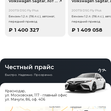
рынка (che): текущая цена в КНР 1 015 005 ₽, прогноз на
Volkswagen Sagitar, лот 58714154
24 месяца — 837 858 ₽ (потеря в цене 16.1%).
Примечание: прогноз актуален для внутреннего рынка
200TSI DSG Fly Plus
200TSI DSG Fly Plus
Китая, без растаможки.
Бензин 1.2 л. (116 л.с.), автомат,
Бензин 1.2 л. (116 л.с.), ав
передний привод
передний привод
Тип привода: Передний привод (FWD).
₽
1 400 327
₽
1 409 058
Честный прайс
Быстро. Надежно. Прозрачно.
Краснодар
,
ул. Московская, 117 - главный офис
ул. Мачуги, 86, оф. 406