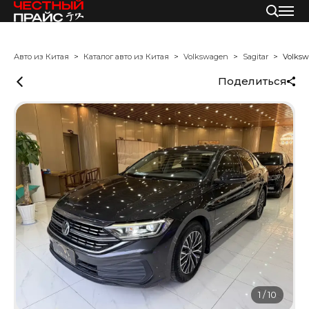
Авто из Китая
Каталог авто из Китая
Volkswagen
Sagitar
Volksw
Поделиться
1
/
10