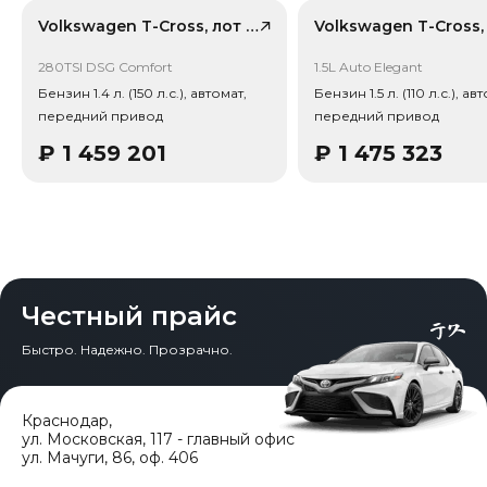
787 587 ₽, через 2 года — 718 164 ₽ (ожидаемое
снижение 15.1%). Важно: расчет без учета пошлин и
Volkswagen T-Cross, лот 59119015
сборов РФ.
280TSI DSG Comfort
1.5L Auto Elegant
Привод - Передний привод (FWD).
Бензин 1.4 л. (150 л.с.), автомат,
Бензин 1.5 л. (110 л.с.), ав
передний привод
передний привод
₽
1 459 201
₽
1 475 323
Честный прайс
Быстро. Надежно. Прозрачно.
Краснодар
,
ул. Московская, 117 - главный офис
ул. Мачуги, 86, оф. 406