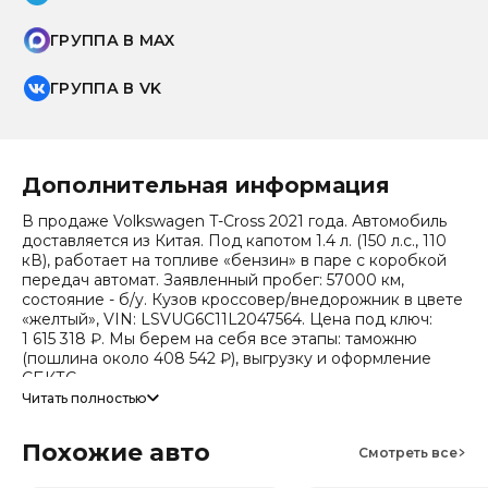
ГРУППА В MAX
ГРУППА В VK
Дополнительная информация
В продаже Volkswagen T-Cross 2021 года. Автомобиль
доставляется из Китая. Под капотом 1.4 л. (150 л.с., 110
кВ), работает на топливе «бензин» в паре с коробкой
передач автомат. Заявленный пробег: 57000 км,
состояние - б/у. Кузов кроссовер/внедорожник в цвете
«желтый», VIN: LSVUG6C11L2047564. Цена под ключ:
1 615 318 ₽. Мы берем на себя все этапы: таможню
(пошлина около 408 542 ₽), выгрузку и оформление
СБКТС.
Читать полностью
Цена зависит от курса валют, точный расчет
запрашивайте у менеджера. Предоставим детальный
Похожие авто
отчет об авто и смету доставки. Мы на связи 24/7.
Смотреть все
Прогноз стоимости (по данным che): сейчас авто стоит