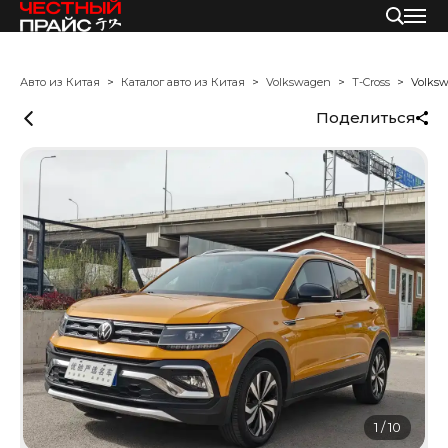
Авто из Китая
Каталог авто из Китая
Volkswagen
T-Cross
Volksw
Поделиться
1
/
10