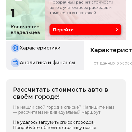
Прозрачный расчёт стоимости
авто с учетом всех расходов и
1
таможенных платежей.
Объём двигателя
Цвет
1.4 л
желтый
Количество
Перейти
владельцев
Состояние
б/у
Характеристики
Характерис
Аналитика и финансы
Нет данных о харак
Рассчитать стоимость авто в
своём городе!
Не нашли свой город в списке? Напишите нам
— рассчитаем индивидуальный маршрут.
Не удалось загрузить список городов.
Попробуйте обновить страницу позже.