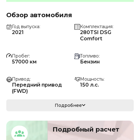
Обзор автомобиля
Год выпуска
Комплектация
2021
280TSI DSG
Comfort
Пробег
Топливо
57000 км
Бензин
Привод
Мощность
Передний привод
150 л.с.
(FWD)
Коробка передач
Мощность
Подробнее
Автомат
110 кВ
Кузов
VIN
Подробный расчет
кроссовер/
LSVUG6C11L204756
внедорожник
4