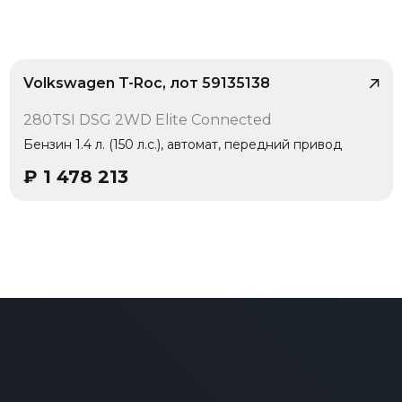
ма автоудержания (Auto Hold), Беспроводная связь
ое освещение поворотов, Фильтр тонкой очистки (PM2.5),
Volkswagen T-Roc, лот 59135138
/ 10
280TSI DSG 2WD Elite Connected
1 владелец
Бензин 1.4 л. (150 л.с.), автомат, передний привод
₽
1 478 213