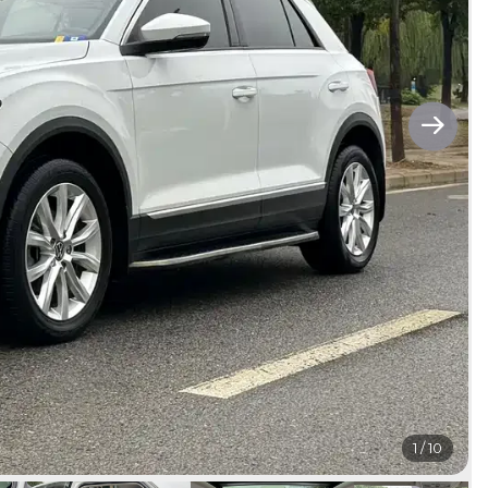
1
/
10