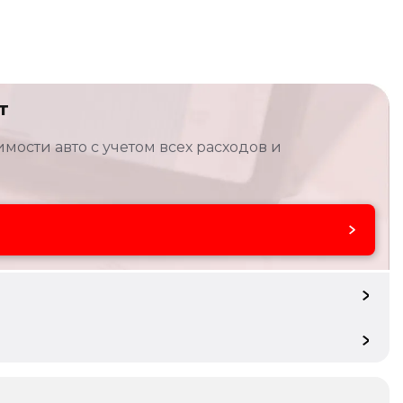
т
мости авто с учетом всех расходов и