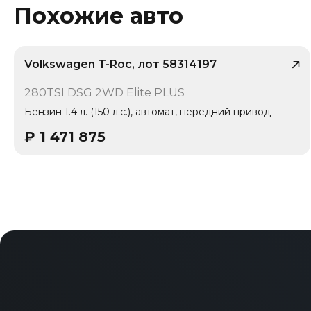
комплектации: Крепление детских кресел (ISOFIX), Систе
Похожие авто
(Bluetooth) / телефон, Подключённый авто, Дополнительн
Задние воздуховоды.
Volkswagen T-Roc, лот 58314197
/ 9
280TSI DSG 2WD Elite PLUS
Бензин 1.4 л. (150 л.с.), автомат, передний привод
₽
1 471 875