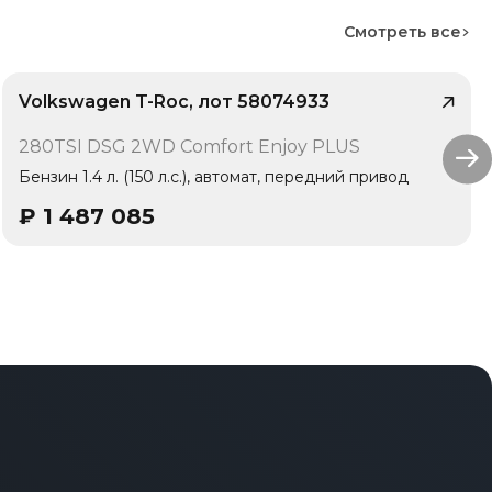
Смотреть все
Volkswagen T-Roc, лот 58074933
/ 10
280TSI DSG 2WD Comfort Enjoy PLUS
1 владелец
Бензин 1.4 л. (150 л.с.), автомат, передний привод
₽
1 487 085