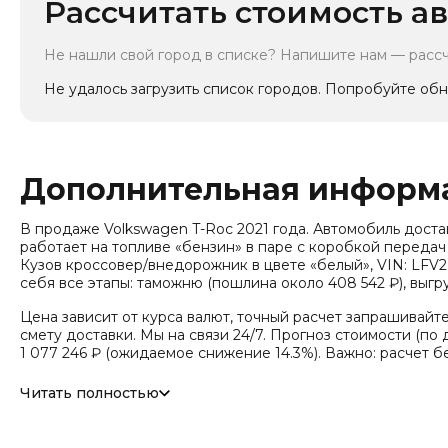
Рассчитать стоимость ав
Не нашли свой город в списке? Напишите нам — расс
Не удалось загрузить список городов. Попробуйте обн
Дополнительная информ
В продаже Volkswagen T-Roc 2021 года. Автомобиль доставляе
работает на топливе «бензин» в паре с коробкой передач 
Кузов кроссовер/внедорожник в цвете «белый», VIN: LFV2
себя все этапы: таможню (пошлина около 408 542 ₽), выг
Цена зависит от курса валют, точный расчет запрашивайт
смету доставки. Мы на связи 24/7. Прогноз стоимости (по д
1 077 246 ₽ (ожидаемое снижение 14.3%). Важно: расчет б
Модель относится к классу «Компактный кроссовер (SUV)» (
Читать полностью
100 000 км. Привод - Передний привод (FWD). Дополнител
Трансмиссия: 7-ст. роботизированная коробка (DSG, сухая),
Тип кузова/посадка: Внедорожник / Кроссовер (SUV), Тип