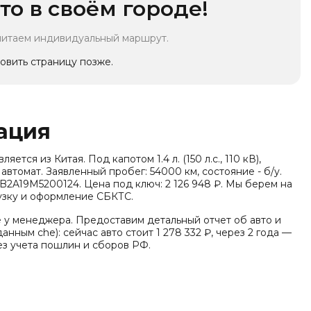
то в своём городе!
читаем индивидуальный маршрут.
овить страницу позже.
ация
тся из Китая. Под капотом 1.4 л. (150 л.с., 110 кВ),
автомат. Заявленный пробег: 54000 км, состояние - б/у.
B2A19M5200124. Цена под ключ: 2 126 948 ₽. Мы берем на
рузку и оформление СБКТС.
е у менеджера. Предоставим детальный отчет об авто и
анным che): сейчас авто стоит 1 278 332 ₽, через 2 года —
ез учета пошлин и сборов РФ.
эко-стандарт Китай VI), заводская гарантия - 3 года или
ьно по комплектации известно: Тип энергии: Бензин,
 Тип кузова/посадка: 5 дверей, 5 мест (кроссовер/SUV),
 дверей: Распашные двери, Кол-во дверей: 5. Среди опций