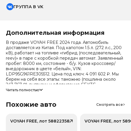
ГРУППА В VK
Дополнительная информация
В продаже VOYAH FREE 2024 года. Автомобиль
доставляется из Китая. Под капотом 1.5 л. (272 л.с., 200
кВ), работает на топливе «гибрид (последовательный,
reev)» в паре с коробкой передач автомат. Заявленный
пробег: 8000 км, состояние - б/у. Кузов кроссовер/
внедорожник в цвете «белый», VIN:
LDP95G961RE305512. Цена под ключ: 4 091 602 ₽. Мы
берем на себя все этапы: таможню (пошлина около
247 767 ₽), выгрузку и оформление СБКТС.
Читать полностью
Цена зависит от курса валют, точный расчет
запрашивайте у менеджера. Предоставим детальный
Похожие авто
отчет об авто и смету доставки. Мы на связи 24/7.
Смотреть все
Прогноз стоимости (по данным che): сейчас авто стоит
1 651 777 ₽, через 2 года — 1 436 328 ₽ (ожидаемое
снижение 18.6%). Важно: расчет без учета пошлин и
VOYAH FREE, лот 58822358
VOYAH FREE, лот 58
сборов РФ.