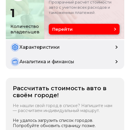
Прозрачный расчёт стоимости
2
авто с учетом всех расходов и
1
таможенных платежей.
Цвет
Состояние
белый
б/у
Количество
Перейти
владельцев
Расчетная мощность
90 кВ
Характеристики
Аналитика и финансы
Рассчитать стоимость авто в
своём городе!
Не нашли свой город в списке? Напишите нам
— рассчитаем индивидуальный маршрут.
Не удалось загрузить список городов.
Попробуйте обновить страницу позже.