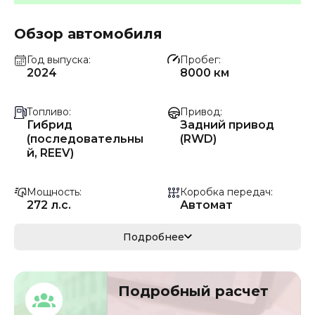
Обзор автомобиля
Год выпуска
Пробег
2024
8000 км
Топливо
Привод
Гибрид
Задний привод
(последовательны
(RWD)
й, REEV)
Мощность
Коробка передач
272 л.с.
Автомат
Мощность
Кузов
Подробнее
200 кВ
кроссовер/
внедорожник
Подробный расчет
VIN
Объём двигателя
LDP95G961RE30551
1.5 л