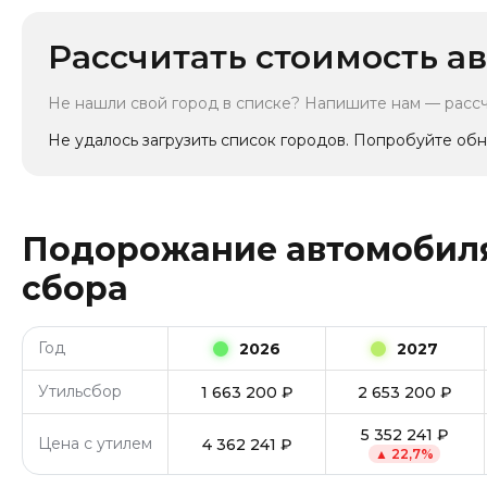
Рассчитать стоимость ав
Не нашли свой город в списке? Напишите нам — расс
Не удалось загрузить список городов. Попробуйте обн
Подорожание автомобиля
сбора
Год
2026
2027
Утильсбор
1 663 200
₽
2 653 200
₽
5 352 241
₽
Цена с утилем
4 362 241
₽
▲
22,7
%