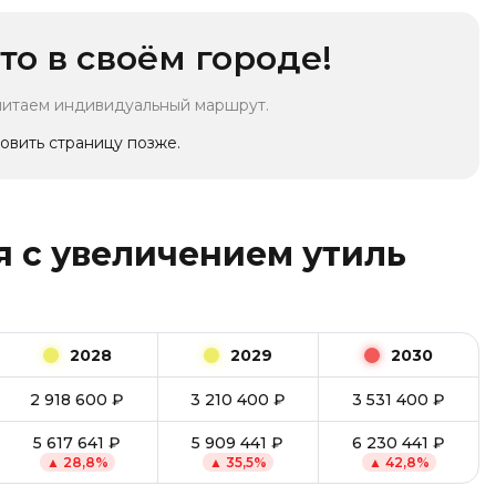
то в своём городе!
читаем индивидуальный маршрут.
овить страницу позже.
 с увеличением утиль
2028
2029
2030
2 918 600
₽
3 210 400
₽
3 531 400
₽
5 617 641
₽
5 909 441
₽
6 230 441
₽
▲
28,8
%
▲
35,5
%
▲
42,8
%