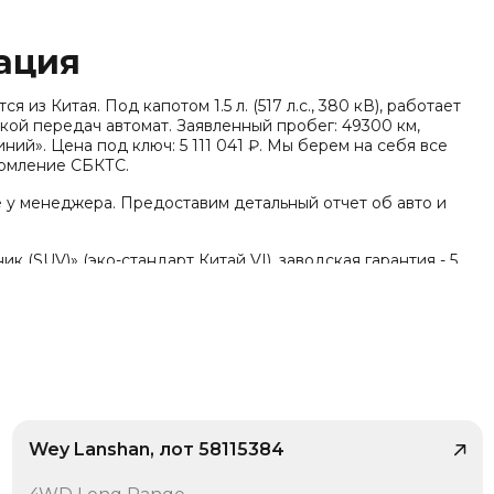
ация
из Китая. Под капотом 1.5 л. (517 л.с., 380 кВ), работает
кой передач автомат. Заявленный пробег: 49300 км,
ний». Цена под ключ: 5 111 041 ₽. Мы берем на себя все
формление СБКТС.
е у менеджера. Предоставим детальный отчет об авто и
(SUV)» (эко-стандарт Китай VI), заводская гарантия - 5
лнительно по комплектации известно: Тип энергии:
я трансмиссия (DHT), Тип кузова/посадка: 5 дверей, 6
к / Кроссовер (SUV), Тип дверей: Распашные двери, Кол-
их кресел (ISOFIX), Бесключевой запуск, Система
крытие багажника без помощи рук (Hands-free), Подогрев
 панель, Встроенный видеорегистратор, Беспроводная
водное обновление (OTA).
Wey Lanshan, лот 58115384
/ 9