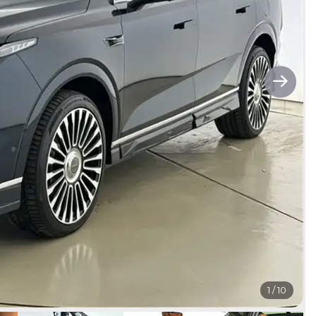
1
/
10