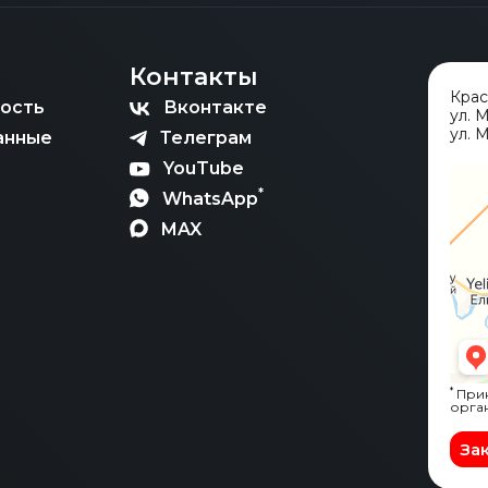
Контакты
Кра
ость
Вконтакте
ул. 
ул. М
анные
Телеграм
YouTube
*
WhatsApp
MAX
*
Прин
орга
За