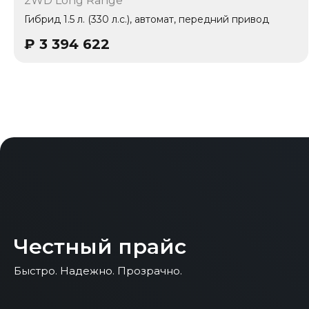
2WD Long Range
1 владелец
Гибрид 1.5 л. (330 л.с.), автомат, передний привод
₽
3 394 622
Честный прайс
Быстро. Надежно. Прозрачно.