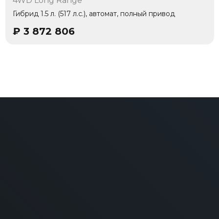
4WD Long Range
1 владелец
Гибрид 1.5 л. (517 л.с.), автомат, полный привод
₽
3 872 806