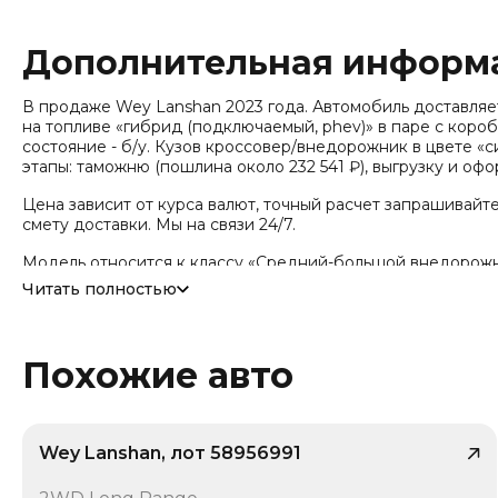
Дополнительная информ
В продаже Wey Lanshan 2023 года. Автомобиль доставляется 
на топливе «гибрид (подключаемый, phev)» в паре с короб
состояние - б/у. Кузов кроссовер/внедорожник в цвете «си
этапы: таможню (пошлина около 232 541 ₽), выгрузку и о
Цена зависит от курса валют, точный расчет запрашивайт
смету доставки. Мы на связи 24/7.
Модель относится к классу «Средний-большой внедорожник 
лет или 150 000 км. Привод - Полный привод (AWD). Допо
Читать полностью
Подключаемый гибрид (PHEV), Трансмиссия: 2-ст. гибридна
мест (внедорожник/SUV), Тип кузова/посадка: Внедорожни
во дверей: 5. Среди опций комплектации: Крепление детск
автоудержания (Auto Hold), Электропривод багажника, От
Похожие авто
руля, Проекционный дисплей (HUD), Цифровая приборная
связь (Bluetooth) / телефон, Подключённый авто, Беспро
Wey Lanshan, лот 58956991
/ 6