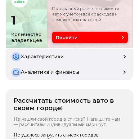
внедорожник
00
Прозрачный расчёт стоимости
авто с учетом всех расходов и
1
таможенных платежей.
Объём двигателя
Цвет
0 л
серебристо-серый
Количество
Перейти
владельцев
Состояние
Расчетная мощность
б/у
228.6 кВ
Характеристики
Аналитика и финансы
Рассчитать стоимость авто в
своём городе!
Не нашли свой город в списке? Напишите нам
— рассчитаем индивидуальный маршрут.
Не удалось загрузить список городов.