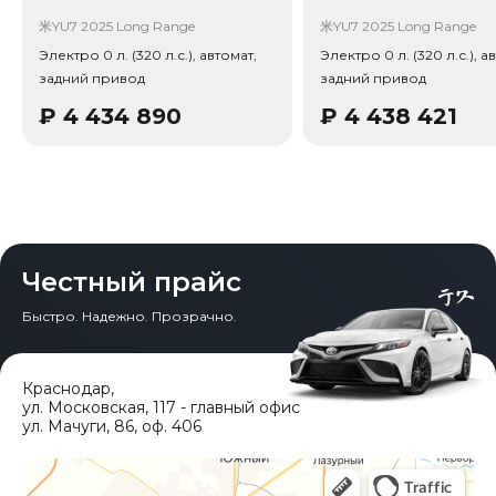
Тип привода: Полный привод (AWD). Также по
паспорту комплектации: Тип энергии: Чистый
米YU7 2025 Long Range
米YU7 2025 Long Range
электромобиль, Тип кузова/посадка: 5 дверей, 5 мест
Электро 0 л. (320 л.с.), автомат,
Электро 0 л. (320 л.с.), а
(кроссовер/SUV), Тип кузова/посадка: Внедорожник /
задний привод
задний привод
Кроссовер (SUV), Тип дверей: Распашные двери, Кол-
во дверей: 5, Кол-во мест: 5. В комплектацию входят:
₽
4 434 890
₽
4 438 421
Ассистент смены полосы, Удержание полосы,
Предупреждение схода с полосы, Автономное
торможение, Крепление детских кресел (ISOFIX),
Система автоудержания (Auto Hold), Автопарковщик,
Электропривод багажника, Бесключевой запуск,
Активные заслонки решетки, Подогрев руля,
Встроенный видеорегистратор.
Честный прайс
Быстро. Надежно. Прозрачно.
Краснодар
,
ул. Московская, 117 - главный офис
ул. Мачуги, 86, оф. 406