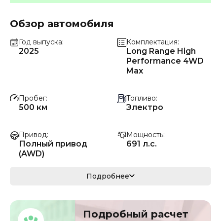
Обзор автомобиля
Год выпуска
Комплектация
2025
Long Range High
Performance 4WD
Max
Пробег
Топливо
500 км
Электро
Привод
Мощность
Полный привод
691 л.с.
(AWD)
Коробка передач
Мощность
Подробнее
Автомат
508 кВ
Кузов
VIN
Подробный расчет
кроссовер/
HXML2A042SA2796