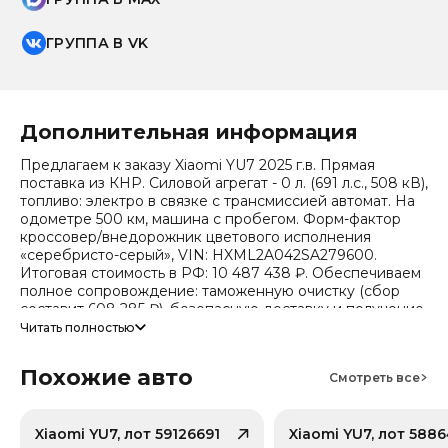
ГРУППА В VK
Дополнительная информация
Предлагаем к заказу Xiaomi YU7 2025 г.в. Прямая
поставка из КНР. Силовой агрегат - 0 л. (691 л.с., 508 кВ),
топливо: электро в связке с трансмиссией автомат. На
одометре 500 км, машина с пробегом. Форм-фактор
кроссовер/внедорожник цветового исполнения
«серебристо-серый», VIN: HXML2A042SA279600.
Итоговая стоимость в РФ: 10 487 438 ₽. Обеспечиваем
полное сопровождение: таможенную очистку (сбор
составит 608 285 ₽), безопасную доставку и получение
всех документов.
Читать полностью
Стоимость ориентировочная, актуальный прайс
Похожие авто
уточняйте при обращении. Гарантируем полную
Смотреть все
дефектовку и точные сроки логистики. Работаем и
консультируем круглосуточно.
Xiaomi YU7, лот 59126691
Xiaomi YU7, лот 5886