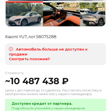
Xiaomi YU7
, лот
58075288
Автомобиль больше не доступен к
продаже
Смотреть похожие
Стоимость:
~
10 487 438
₽
Цена с доставкой до
Уссурийска
. Рассчитать логистику в
свой регион можно ниже или у нашего менеджера.
Доступен кредит от партнера.
Подробности уточняйте у наших менеджеров.