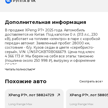
ГРУППА В VK
Дополнительная информация
В продаже XPeng P7+ 2025 года. Автомобиль
доставляется из Китая. Под капотом 0 л. (313 л.с., 230
кВ), работает на топливе «электро» в паре с коробкой
передач автомат. Заявленный пробег: 28000 км,
состояние - б/у. Кузов седан в цвете «серебристо-
серый», VIN: L1NSPGKB7RB066679. Цена под ключ:
4 366 173 ₽. Мы берем на себя все этапы: таможню
(пошлина около 250 998 ₽), выгрузку и оформление
СБКТС.
Читать полностью
Цена зависит от курса валют, точный расчет
запрашивайте у менеджера. Предоставим детальный
Похожие авто
отчет об авто и смету доставки. Мы на связи 24/7.
Смотреть все
Привод - Задний привод (RWD). Дополнительно по
комплектации известно: Тип энергии: Чистый
XPeng P7+, лот 58824729
XPeng P7+, лот 5880
электромобиль, Тип кузова/посадка: 5 дверей, 5 мест
(хэтчбек), Тип кузова/посадка: Хэтчбек, Тип дверей:
Long Range Max
Long Range Max
Распашные двери, Кол-во дверей: 5, Кол-во мест: 5.