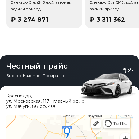
Электро 0 л. (245 л.с.), автомат,
Электро 0 л. (245 л.с.), а
Среди опций комплектации: Ассистент смены полосы,
задний привод
задний привод
Удержание полосы, Предупреждение схода с полосы,
Автономное торможение, Крепление детских кресел
₽
3 274 871
₽
3 311 362
(ISOFIX), Система автоудержания (Auto Hold),
Автопарковщик, Электропривод багажника,
Бесключевой запуск, Активные заслонки решетки,
Подогрев руля, Цифровая приборная панель.
Честный прайс
Быстро. Надежно. Прозрачно.
Краснодар
,
ул. Московская, 117 - главный офис
ул. Мачуги, 86, оф. 406