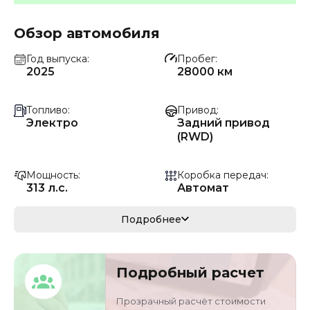
Обзор автомобиля
Год выпуска
Пробег
2025
28000 км
Топливо
Привод
Электро
Задний привод
(RWD)
Мощность
Коробка передач
313 л.с.
Автомат
Мощность
Кузов
Подробнее
230 кВ
седан
VIN
Объём двигателя
Подробный расчет
L1NSPGKB7RB0666
0 л
79
Прозрачный расчёт стоимости