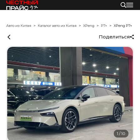
Авто из Китая
Каталог авто из Китая
XPeng
P7+
XPeng P7+
Поделиться
1
/
10