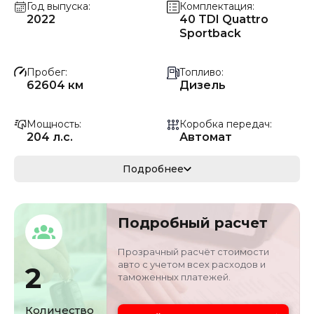
Год выпуска
Комплектация
2022
40 TDI Quattro
Sportback
Пробег
Топливо
62604 км
Дизель
Мощность
Коробка передач
204 л.с.
Автомат
Мощность
Кузов
Подробнее
150.04 кВ
Внедорожник
Объём двигателя
Цвет
Подробный расчет
2 л
Черный
Прозрачный расчёт стоимости
авто с учетом всех расходов и
2
таможенных платежей.
Количество