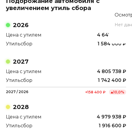
Подорожание автомобиля с
увеличением утиль сбора
Осмотр
2026
Нет дан
Цена с утилем
4 647 338
₽
Утильсбор
1 584 000
₽
2027
Цена с утилем
4 805 738
₽
Утильсбор
1 742 400
₽
2027
/
2026
+
158 400
₽
10,0
%
2028
Цена с утилем
4 979 938
₽
Утильсбор
1 916 600
₽