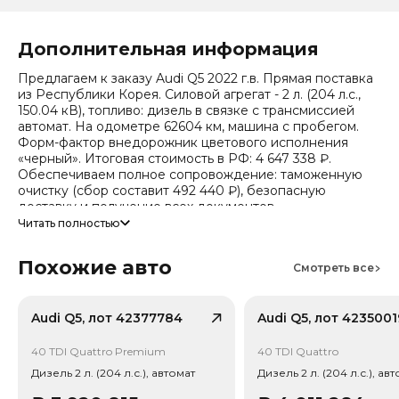
Дополнительная информация
Предлагаем к заказу Audi Q5 2022 г.в. Прямая поставка
из Республики Корея. Силовой агрегат - 2 л. (204 л.с.,
150.04 кВ), топливо: дизель в связке с трансмиссией
автомат. На одометре 62604 км, машина с пробегом.
Форм-фактор внедорожник цветового исполнения
«черный». Итоговая стоимость в РФ: 4 647 338 ₽.
Обеспечиваем полное сопровождение: таможенную
очистку (сбор составит 492 440 ₽), безопасную
доставку и получение всех документов.
Читать полностью
Стоимость ориентировочная, актуальный прайс
уточняйте при обращении. Гарантируем полную
Похожие авто
дефектовку и точные сроки логистики. Работаем и
Смотреть все
консультируем круглосуточно.
Число собственников по истории обращений - 2,
Audi Q5, лот 42377784
Audi Q5, лот 4235001
случаев ДТП по данным страховой - 3. Случаев угона не
зафиксировано.
40 TDI Quattro Premium
40 TDI Quattro
Дизель 2 л. (204 л.с.), автомат
Дизель 2 л. (204 л.с.), ав