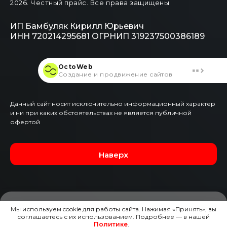
2026
. Честный прайс.
Все права защищены.
ИП Бамбуляк Кирилл Юрьевич
ИНН 720214295681
ОГРНИП 319237500386189
OctoWeb
Создание и продвижение сайтов
Данный сайт носит исключительно информационный характер
и ни при каких обстоятельствах не является публичной
офертой
Наверх
Мы используем cookie для работы сайта. Нажимая «Принять», вы
соглашаетесь с их использованием. Подробнее — в нашей
ЗАЯВКА НА ЭТОТ АВТО
Политике
.