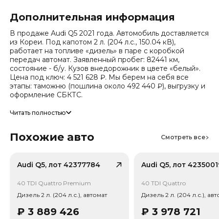
Дополнительная информация
В продаже Audi Q5 2021 года. Автомобиль доставляется
из Кореи. Под капотом 2 л. (204 л.с., 150.04 кВ),
работает на топливе «дизель» в паре с коробкой
передач автомат. Заявленный пробег: 82441 км,
состояние - б/у. Кузов внедорожник в цвете «белый».
Цена под ключ: 4 521 628 ₽. Мы берем на себя все
этапы: таможню (пошлина около 492 440 ₽), выгрузку и
оформление СБКТС.
Цена зависит от курса валют, точный расчет
Читать полностью
запрашивайте у менеджера. Предоставим детальный
отчет об авто и смету доставки. Мы на связи 24/7.
Похожие авто
Смотреть все
Число собственников по истории обращений - 5,
случаев ДТП по данным страховой - не зафиксировано.
Случаев угона не зафиксировано.
Audi Q5, лот 42377784
Audi Q5, лот 4235001
40 TDI Quattro Premium
40 TDI Quattro
Дизель 2 л. (204 л.с.), автомат
Дизель 2 л. (204 л.с.), ав
₽
3 889 426
₽
3 978 721