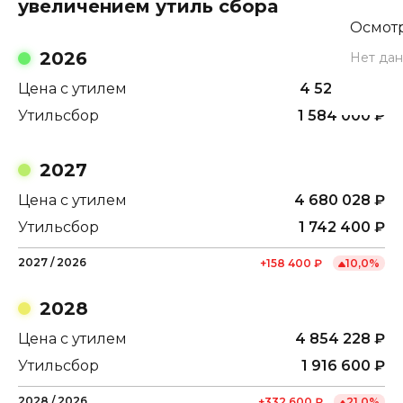
увеличением утиль сбора
Осмотр
2026
Нет дан
Цена с утилем
4 521 628
₽
Утильсбор
1 584 000
₽
2027
Цена с утилем
4 680 028
₽
Утильсбор
1 742 400
₽
2027
/
2026
+
158 400
₽
10,0
%
2028
Цена с утилем
4 854 228
₽
Утильсбор
1 916 600
₽
2028
/
2026
+
332 600
₽
21,0
%