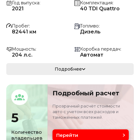
Год выпуска
Комплектация
2021
40 TDI Quattro
Пробег
Топливо
82441 км
Дизель
Мощность
Коробка передач
204 л.с.
Автомат
Мощность
Кузов
Подробнее
150.04 кВ
Внедорожник
Объём двигателя
Цвет
Подробный расчет
2 л
Белый
Прозрачный расчёт стоимости
авто с учетом всех расходов и
5
таможенных платежей.
Количество
Перейти
владельцев