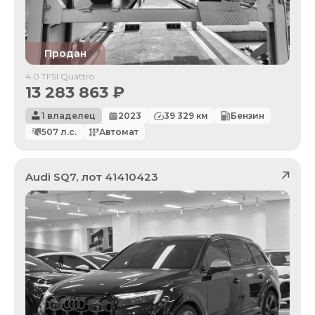
Продан
4.0 TFSI Quattro
13 283 863
₽
1 владелец
2023
39 329
км
Бензин
507
л.с.
Автомат
Audi
SQ7
, лот
41410423