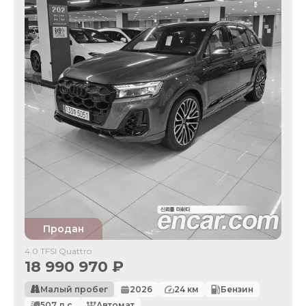
Продан
4.0 TFSI Quattro
18 990 970
₽
Малый пробег
2026
24
км
Бензин
507
л.с.
Автомат