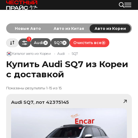
Новые Авто
Авто из Китая
Авто из Кореи
1
Audi
SQ7
Очистить все
Каталог авто из Кореи
Audi
SQ7
Купить Audi SQ7 из Кореи
с доставкой
Показаны результаты 1-15 из 15
Audi
SQ7
, лот
42375145