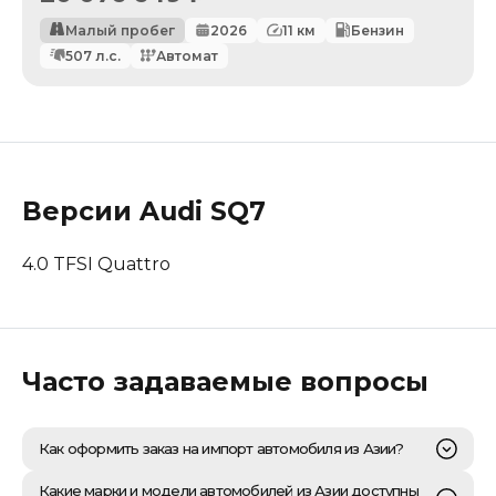
Малый пробег
2026
11
км
Бензин
507
л.с.
Автомат
Версии
Audi
SQ7
4.0 TFSI Quattro
Часто задаваемые вопросы
Как оформить заказ на импорт автомобиля из Азии?
Мы сделали процесс заказа автомобиля максимально
Какие марки и модели автомобилей из Азии доступны