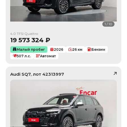
1
/
10
4.0 TFSI Quattro
19 573 324
₽
Малый пробег
2026
26
км
Бензин
507
л.с.
Автомат
Audi
SQ7
, лот
42313997