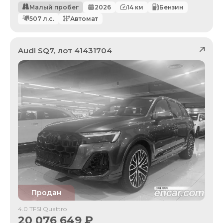
Малый пробег
2026
14
км
Бензин
507
л.с.
Автомат
Audi
SQ7
, лот
41431704
Продан
4.0 TFSI Quattro
20 076 649
₽