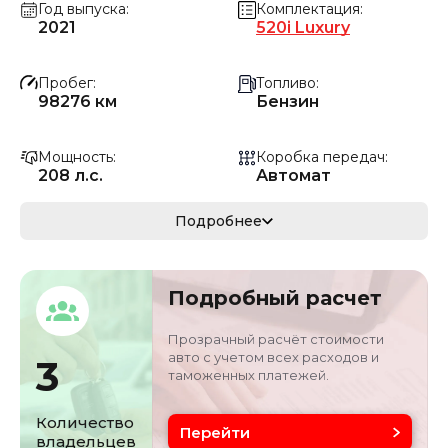
Год выпуска
Комплектация
2021
520i Luxury
Пробег
Топливо
98276 км
Бензин
Мощность
Коробка передач
208 л.с.
Автомат
Мощность
Кузов
Подробнее
152.98 кВ
Среднеразмерный
Объём двигателя
Цвет
Подробный расчет
2 л
Белый
Прозрачный расчёт стоимости
авто с учетом всех расходов и
3
таможенных платежей.
Количество
Перейти
владельцев