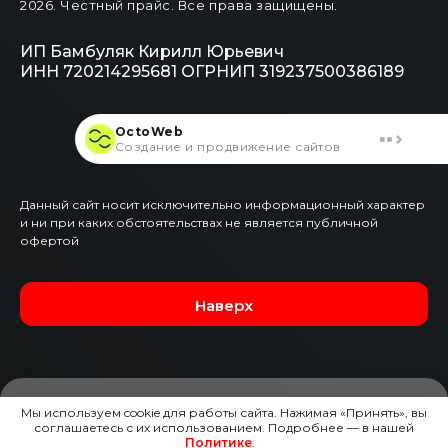
2026
. Честный прайс.
Все права защищены.
ИП Бамбуляк Кирилл Юрьевич
ИНН 720214295681
ОГРНИП 319237500386189
OctoWeb
Создание и продвижение сайтов
Данный сайт носит исключительно информационный характер
и ни при каких обстоятельствах не является публичной
офертой
Наверх
Мы используем cookie для работы сайта. Нажимая «Принять», вы
соглашаетесь с их использованием. Подробнее — в нашей
ЗАЯВКА НА ЭТОТ АВТО
Политике
.