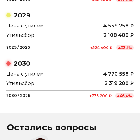
2029
Цена с утилем
4 559 758
₽
Утильсбор
2 108 400
₽
2029
/
2026
+
524 400
₽
33,1
%
2030
Цена с утилем
4 770 558
₽
Утильсбор
2 319 200
₽
2030
/
2026
+
735 200
₽
46,4
%
Остались вопросы