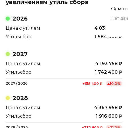
увеличением утиль сбора
Осмотр
2026
Нет дан
Цена с утилем
4 035 358
₽
Утильсбор
1 584 000
₽
2027
Цена с утилем
4 193 758
₽
Утильсбор
1 742 400
₽
2027
/
2026
+
158 400
₽
10,0
%
2028
Цена с утилем
4 367 958
₽
Утильсбор
1 916 600
₽
2028
/
2026
+
332 600
₽
21,0
%