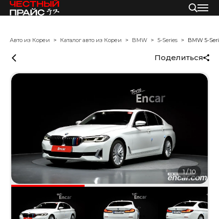
Авто из Кореи
Каталог авто из Кореи
BMW
5-Series
BMW 5-Seri
Поделиться
1
/
10