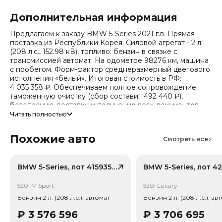
Дополнительная информация
Предлагаем к заказу BMW 5-Series 2021 г.в. Прямая
поставка из Республики Корея. Силовой агрегат - 2 л.
(208 л.с., 152.98 кВ), топливо: бензин в связке с
трансмиссией автомат. На одометре 98276 км, машина
с пробегом. Форм-фактор среднеразмерный цветового
исполнения «белый». Итоговая стоимость в РФ:
4 035 358 ₽. Обеспечиваем полное сопровождение:
таможенную очистку (сбор составит 492 440 ₽),
безопасную доставку и получение всех документов.
Читать полностью
Стоимость ориентировочная, актуальный прайс
уточняйте при обращении. Гарантируем полную
Похожие авто
дефектовку и точные сроки логистики. Работаем и
Смотреть все
консультируем круглосуточно.
Число собственников по истории обращений - 3,
BMW 5-Series, лот 41593589
случаев ДТП по данным страховой - 2. Случаев угона не
зафиксировано.
520i M Sport
520i Luxury
Бензин 2 л. (208 л.с.), автомат
Бензин 2 л. (208 л.с.), ав
₽
3 576 596
₽
3 706 695