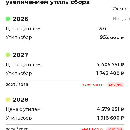
увеличением утиль сбора
Осмотр
2026
Нет дан
Цена с утилем
3 616 151
₽
Утильсбор
952 800
₽
2027
Цена с утилем
4 405 751
₽
Утильсбор
1 742 400
₽
2027
/
2026
+
789 600
₽
82,9
%
2028
Цена с утилем
4 579 951
₽
Утильсбор
1 916 600
₽
2028
/
2026
+
963 800
₽
101,2
%