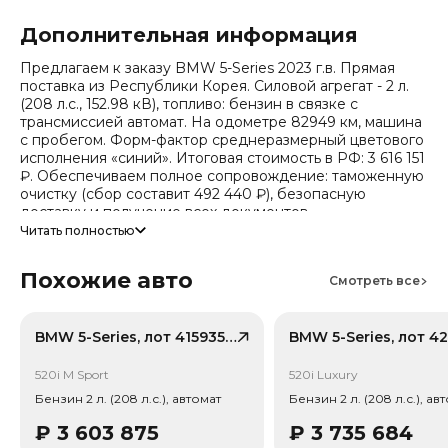
Дополнительная информация
Предлагаем к заказу BMW 5-Series 2023 г.в. Прямая
поставка из Республики Корея. Силовой агрегат - 2 л.
(208 л.с., 152.98 кВ), топливо: бензин в связке с
трансмиссией автомат. На одометре 82949 км, машина
с пробегом. Форм-фактор среднеразмерный цветового
исполнения «синий». Итоговая стоимость в РФ: 3 616 151
₽. Обеспечиваем полное сопровождение: таможенную
очистку (сбор составит 492 440 ₽), безопасную
доставку и получение всех документов.
Читать полностью
Стоимость ориентировочная, актуальный прайс
уточняйте при обращении. Гарантируем полную
Похожие авто
дефектовку и точные сроки логистики. Работаем и
Смотреть все
консультируем круглосуточно.
Число собственников по истории обращений - 2,
BMW 5-Series, лот 41593589
случаев ДТП по данным страховой - 2. Случаев угона не
зафиксировано.
520i M Sport
520i Luxury
Бензин 2 л. (208 л.с.), автомат
Бензин 2 л. (208 л.с.), ав
₽
3 603 875
₽
3 735 684