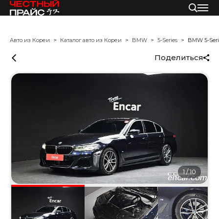
Авто из Кореи
Каталог авто из Кореи
BMW
5-Series
BMW 5-Seri
Поделиться
1
/
10