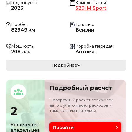
Год выпуска
Комплектация
2023
520i M Sport
Пробег
Топливо
82949 км
Бензин
Мощность
Коробка передач
208 л.с.
Автомат
Мощность
Кузов
Подробнее
152.98 кВ
Среднеразмерный
Объём двигателя
Цвет
Подробный расчет
2 л
Синий
Прозрачный расчёт стоимости
авто с учетом всех расходов и
2
таможенных платежей.
Количество
Перейти
владельцев