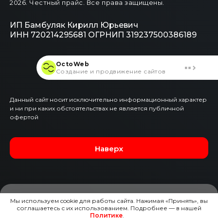
2026
. Честный прайс.
Все права защищены.
ИП Бамбуляк Кирилл Юрьевич
ИНН 720214295681
ОГРНИП 319237500386189
OctoWeb
Создание и продвижение сайтов
Данный сайт носит исключительно информационный характер
и ни при каких обстоятельствах не является публичной
офертой
Наверх
Мы используем cookie для работы сайта. Нажимая «Принять», вы
соглашаетесь с их использованием. Подробнее — в нашей
ЗАЯВКА НА ЭТОТ АВТО
Политике
.