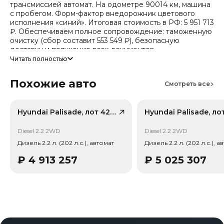
трансмиссией автомат. На одометре 90014 км, машина
с пробегом. Форм-фактор внедорожник цветового
исполнения «синий». Итоговая стоимость в РФ: 5 951 713
₽. Обеспечиваем полное сопровождение: таможенную
очистку (сбор составит 553 549 ₽), безопасную
доставку и получение всех документов.
Читать полностью
Стоимость ориентировочная, актуальный прайс
уточняйте при обращении. Гарантируем полную
Похожие авто
дефектовку и точные сроки логистики. Работаем и
Смотреть все
консультируем круглосуточно.
Число собственников по истории обращений - 2,
Hyundai Palisade, лот 42373161
случаев ДТП по данным страховой - 1. Случаев угона не
зафиксировано.
Diesel 2.2 2WD
Diesel 2.2 2WD
Дизель 2.2 л. (202 л.с.), автомат
Дизель 2.2 л. (202 л.с.), а
₽
4 913 257
₽
5 025 307