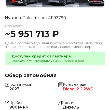
Hyundai Palisade
, лот
41192790
Стоимость:
~
5 951 713
₽
Цена с доставкой до
Владивостока
. Рассчитать логистику
в свой регион можно ниже или у нашего менеджера.
Доступен кредит от партнера.
Подробности уточняйте у наших менеджеров.
Обзор автомобиля
Год выпуска
Комплектация
2023
Diesel 2.2 2WD
Пробег
Топливо
90014 км
Дизель