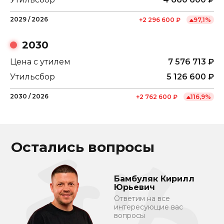
2029
/
2026
+
2 296 600
₽
97,1
%
2030
Цена с утилем
7 576 713
₽
Утильсбор
5 126 600
₽
2030
/
2026
+
2 762 600
₽
116,9
%
Остались вопросы
Бамбуляк Кирилл
Юрьевич
Ответим на все
интересующие вас
вопросы