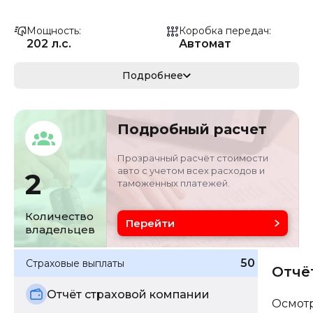
Мощность
Коробка передач
202 л.с.
Автомат
Мощность
Кузов
Подробнее
148.57 кВ
Внедорожник
Объём двигателя
Цвет
Подробный расчет
2.2 л
Синий
Прозрачный расчёт стоимости
авто с учетом всех расходов и
2
таможенных платежей.
Количество
Перейти
владельцев
50 642
₽
Страховые выплаты
Отчё
Отчёт страховой компании
Осмот