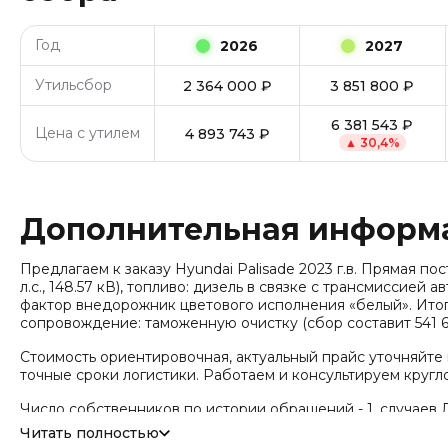
Год
2026
2027
Утильсбор
2 364 000
₽
3 851 800
₽
6 381 543
₽
Цена с утилем
4 893 743
₽
▲
30,4
%
Дополнительная информ
Предлагаем к заказу Hyundai Palisade 2023 г.в. Прямая пос
л.с., 148.57 кВ), топливо: дизель в связке с трансмиссией
фактор внедорожник цветового исполнения «белый». Итог
сопровождение: таможенную очистку (сбор составит 541 6
Стоимость ориентировочная, актуальный прайс уточняйте
точные сроки логистики. Работаем и консультируем кругл
Число собственников по истории обращений - 1, случаев Д
зафиксировано.
Читать полностью