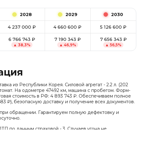
2028
2029
2030
4 237 000
₽
4 660 600
₽
5 126 600
₽
6 766 743
₽
7 190 343
₽
7 656 343
₽
▲
38,3
%
▲
46,9
%
▲
56,5
%
ация
тавка из Республики Корея. Силовой агрегат - 2.2 л. (202
 автомат. На одометре 47492 км, машина с пробегом. Форм-
овая стоимость в РФ: 4 893 743 ₽. Обеспечиваем полное
83 ₽), безопасную доставку и получение всех документов.
 при обращении. Гарантируем полную дефектовку и
осуточно.
ТП по данным страховой - 3. Случаев угона не