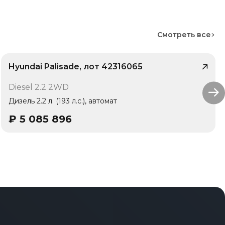
Смотреть все
Hyundai Palisade, лот 42316065
/ 10
Diesel 2.2 2WD
1 владелец
Дизель 2.2 л. (193 л.с.), автомат
₽
5 085 896