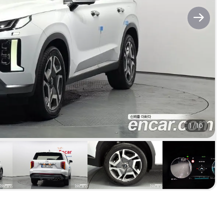
1
/
10