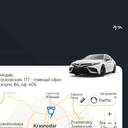
снодар
,
Московская, 117 - главный офис
ачуги, 86, оф. 406