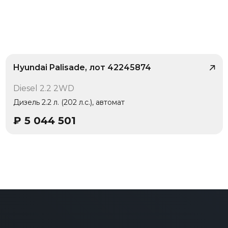
Hyundai Palisade, лот 42245874
/ 10
Diesel 2.2 2WD
1 владелец
Дизель 2.2 л. (202 л.с.), автомат
₽
5 044 501