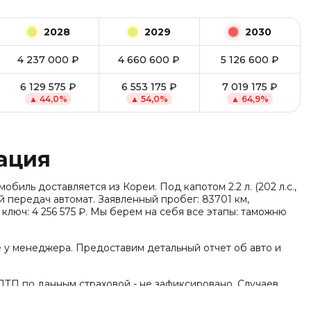
2028
2029
2030
4 237 000
₽
4 660 600
₽
5 126 600
₽
6 129 575
₽
6 553 175
₽
7 019 175
₽
▲
44,0
%
▲
54,0
%
▲
64,9
%
ация
обиль доставляется из Кореи. Под капотом 2.2 л. (202 л.с.,
ой передач автомат. Заявленный пробег: 83701 км,
д ключ: 4 256 575 ₽. Мы берем на себя все этапы: таможню
е у менеджера. Предоставим детальный отчет об авто и
ДТП по данным страховой - не зафиксировано. Случаев