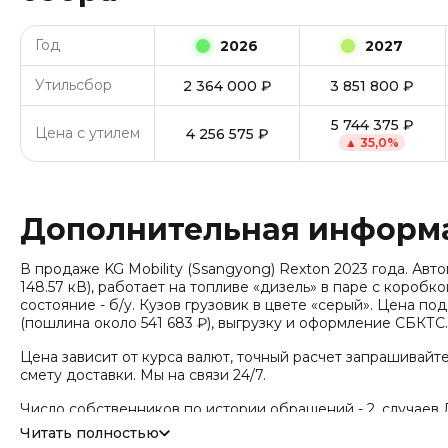
Год
2026
2027
Утильсбор
2 364 000
₽
3 851 800
₽
5 744 375
₽
Цена с утилем
4 256 575
₽
▲
35,0
%
Дополнительная информ
В продаже KG Mobility (Ssangyong) Rexton 2023 года. Автом
148.57 кВ), работает на топливе «дизель» в паре с коробк
состояние - б/у. Кузов грузовик в цвете «серый». Цена по
(пошлина около 541 683 ₽), выгрузку и оформление СБКТС.
Цена зависит от курса валют, точный расчет запрашивайт
смету доставки. Мы на связи 24/7.
Число собственников по истории обращений - 2, случаев 
угона не зафиксировано.
Читать полностью