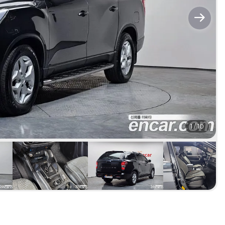
1
/
10