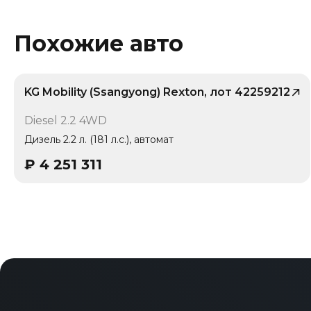
Похожие авто
KG Mobility (Ssangyong) Rexton, лот 42259212
/ 10
Diesel 2.2 4WD
Дизель 2.2 л. (181 л.с.), автомат
₽
4 251 311