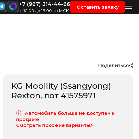
+7 (967) 314-44-66
Оставить заявку
с 10:00 до 18:00 по МСК
Поделиться
KG Mobility (Ssangyong)
Rexton
, лот
41575971
Автомобиль больше не доступен к
продаже
Смотреть похожие варианты