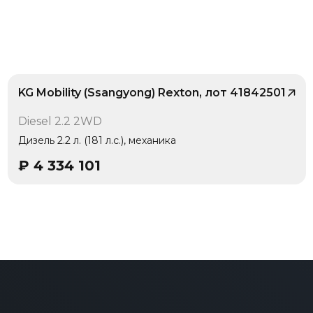
KG Mobility (Ssangyong) Rexton, лот 41842501
/ 10
Diesel 2.2 2WD
Дизель 2.2 л. (181 л.с.), механика
₽
4 334 101