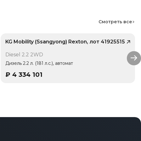
Смотреть все
KG Mobility (Ssangyong) Rexton, лот 41925515
/ 10
Diesel 2.2 2WD
Дизель 2.2 л. (181 л.с.), автомат
₽
4 334 101