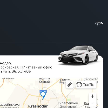
снодар
,
Московская, 117 - главный офис
ачуги, 86, оф. 406