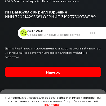
2026
. Честный прайс.
Все права защищены.
ИП Бамбуляк Кирилл Юрьевич
ИНН 720214295681
ОГРНИП 319237500386189
OctoWeb
Создание и продвижение сайтов
Данный сайт носит исключительно информационный характер
и ни при каких обстоятельствах не является публичной
офертой
Наверх
Мы используем cookie для работы сайта. Нажимая «Принять», вы
соглашаетесь с их использованием. Подробнее — в нашей
ЗАЯВКА НА ЭТОТ АВТО
Политике
.