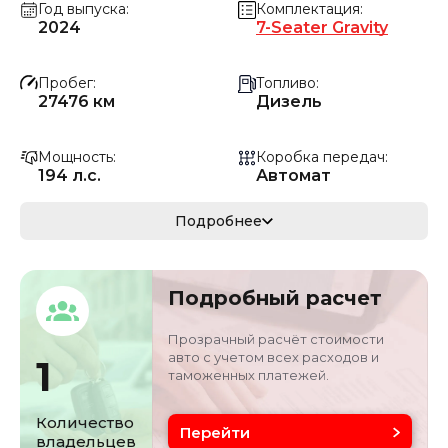
Год выпуска
Комплектация
2024
7-Seater Gravity
Пробег
Топливо
27476 км
Дизель
Мощность
Коробка передач
194 л.с.
Автомат
Мощность
Кузов
Подробнее
142.69 кВ
Автодом
Объём двигателя
Цвет
Подробный расчет
2.2 л
Серебристо-серый
Прозрачный расчёт стоимости
авто с учетом всех расходов и
1
таможенных платежей.
Количество
Перейти
владельцев