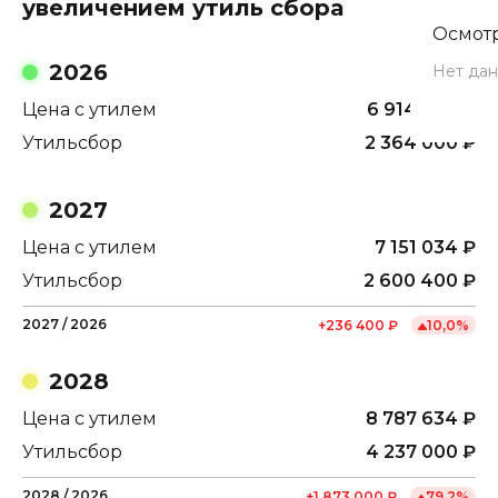
увеличением утиль сбора
Осмотр
2026
Нет дан
Цена с утилем
6 914 634
₽
Утильсбор
2 364 000
₽
2027
Цена с утилем
7 151 034
₽
Утильсбор
2 600 400
₽
2027
/
2026
+
236 400
₽
10,0
%
2028
Цена с утилем
8 787 634
₽
Утильсбор
4 237 000
₽
2028
/
2026
+
1 873 000
₽
79,2
%