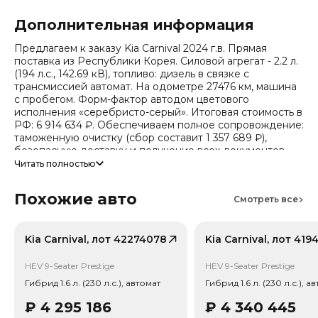
Дополнительная информация
Предлагаем к заказу Kia Carnival 2024 г.в. Прямая
поставка из Республики Корея. Силовой агрегат - 2.2 л.
(194 л.с., 142.69 кВ), топливо: дизель в связке с
трансмиссией автомат. На одометре 27476 км, машина
с пробегом. Форм-фактор автодом цветового
исполнения «серебристо-серый». Итоговая стоимость в
РФ: 6 914 634 ₽. Обеспечиваем полное сопровождение:
таможенную очистку (сбор составит 1 357 689 ₽),
безопасную доставку и получение всех документов.
Читать полностью
Стоимость ориентировочная, актуальный прайс
уточняйте при обращении. Гарантируем полную
Похожие авто
дефектовку и точные сроки логистики. Работаем и
Смотреть все
консультируем круглосуточно.
Число собственников по истории обращений - 1,
Kia Carnival, лот 42274078
Kia Carnival, лот 41
случаев ДТП по данным страховой - не зафиксировано.
Случаев угона не зафиксировано.
HEV 9-Seater Prestige
HEV 9-Seater Prestige
Гибрид 1.6 л. (230 л.с.), автомат
Гибрид 1.6 л. (230 л.с.), а
₽
4 295 186
₽
4 340 445