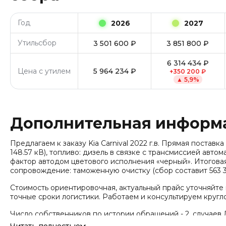
Год
2026
2027
Утильсбор
3 501 600
₽
3 851 800
₽
6 314 434
₽
Цена с утилем
5 964 234
₽
+
350 200
₽
▲
5,9
%
Дополнительная информ
Предлагаем к заказу Kia Carnival 2022 г.в. Прямая поставка 
148.57 кВ), топливо: дизель в связке с трансмиссией авто
фактор автодом цветового исполнения «черный». Итоговая
сопровождение: таможенную очистку (сбор составит 563 3
Стоимость ориентировочная, актуальный прайс уточняйте
точные сроки логистики. Работаем и консультируем кругл
Число собственников по истории обращений - 2, случаев 
угона не зафиксировано.