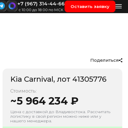
+7 (967) 314-44-66
Оставить заявку
с 10:00 до 18:00 по МСК
Поделиться
Kia Carnival
, лот
41305776
Стоимость:
~
5 964 234
₽
Цена с доставкой до
Владивостока
. Рассчитать
логистику в свой регион можно ниже или у
нашего менеджера.