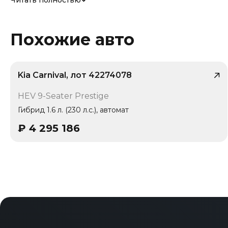
Читать полностью
Похожие авто
Kia Carnival, лот 42274078
/ 10
HEV 9-Seater Prestige
Гибрид 1.6 л. (230 л.с.), автомат
₽
4 295 186