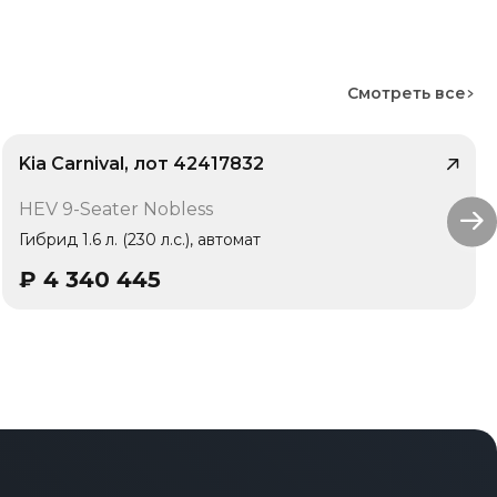
Смотреть все
Kia Carnival, лот 42417832
/ 10
HEV 9-Seater Nobless
Гибрид 1.6 л. (230 л.с.), автомат
₽
4 340 445