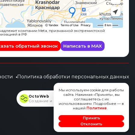
адлежит компании Meta, признанной экстремистской
низацией в РФ
казать обратный звонок
Написать в MAX
ности
Политика обработки персональных данных
Мы используем cookie для работы
сайта. Нажимая «Принять», вы
OctoWeb
соглашаетесь с их
Создание и продвижение сайтов
использованием. Подробнее — в
нашей
Политике
.
Принять
Отклонить