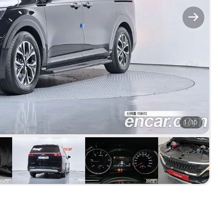
1
/
10