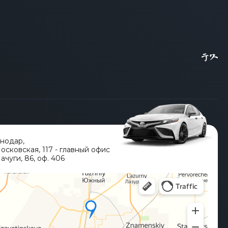
снодар
,
Московская, 117 - главный офис
ачуги, 86, оф. 406