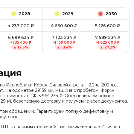
2028
2029
2030
4 237 000
₽
4 660 600
₽
5 126 600
₽
6 699 634
₽
7 123 234
₽
7 589 234
₽
+
735 400
₽
+
1 159 000
₽
+
1 625 000
₽
▲
12,3
%
▲
19,4
%
▲
27,2
%
ация
из Республики Корея. Силовой агрегат - 2.2 л. (202 л.с.,
мат. На одометре 29159 км, машина с пробегом. Форм-
 стоимость в РФ: 5 964 234 ₽. Обеспечиваем полное
29 ₽), безопасную доставку и получение всех документов.
 при обращении. Гарантируем полную дефектовку и
осуточно.
ДТП по данным страховой - не зафиксировано. Случаев