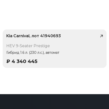
Kia Carnival, лот 41940693
/ 10
HEV 9-Seater Prestige
Гибрид 1.6 л. (230 л.с.), автомат
₽
4 340 445