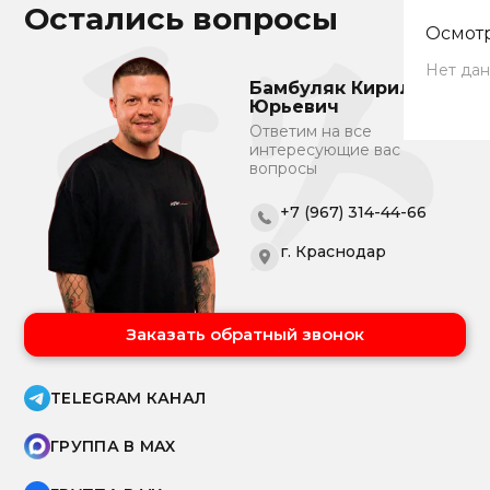
Остались вопросы
Осмотр
Нет дан
Бамбуляк Кирилл
Юрьевич
Ответим на все
интересующие вас
вопросы
+7 (967) 314-44-66
г. Краснодар
Заказать обратный звонок
TELEGRAM КАНАЛ
ГРУППА В MAX