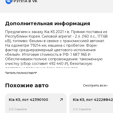
ГРУППА В VK
Дополнительная информация
Предлагаем к заказу Kia K5 2021 г.в. Прямая поставка из
Республики Корея. Силовой агрегат - 2 л. (160 л.с., 117.68
кВ), топливо: бензин в связке с трансмиссией автомат.
На одометре 79214 км, машина с пробегом. Форм-
фактор среднеразмерный цветового исполнения
«белый». Итоговая стоимость в РФ: 1 687 965 ₽.
Обеспечиваем полное сопровождение: таможенную
очистку (сбор составит 492 440 ₽), безопасную
доставку и получение всех документов.
Читать полностью
Стоимость ориентировочная, актуальный прайс
уточняйте при обращении. Гарантируем полную
Похожие авто
дефектовку и точные сроки логистики. Работаем и
Смотреть все
консультируем круглосуточно.
Число собственников по истории обращений - 3,
Kia K5, лот 42390100
Kia K5, лот 42228842
случаев ДТП по данным страховой - 3. Случаев угона не
зафиксировано.
2.0 Gasoline
2.0 Gasoline