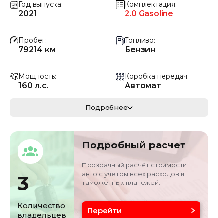
Год выпуска
Комплектация
2021
2.0 Gasoline
Пробег
Топливо
79214 км
Бензин
Мощность
Коробка передач
160 л.с.
Автомат
Мощность
Кузов
Подробнее
117.68 кВ
Среднеразмерный
Объём двигателя
Цвет
Подробный расчет
2 л
Белый
Прозрачный расчёт стоимости
авто с учетом всех расходов и
3
таможенных платежей.
Количество
Перейти
владельцев