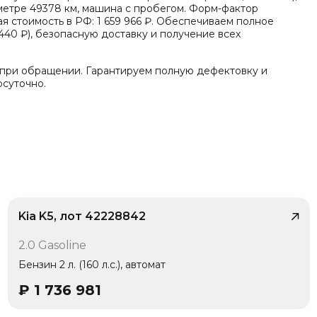
ометре 49378 км, машина с пробегом. Форм-фактор
 стоимость в РФ: 1 659 966 ₽. Обеспечиваем полное
40 ₽), безопасную доставку и получение всех
 при обращении. Гарантируем полную дефектовку и
осуточно.
ТП по данным страховой - 4. Случаев угона не
Kia K5, лот 42228842
/ 10
2.0 Gasoline
Бензин 2 л. (160 л.с.), автомат
₽
1 736 981