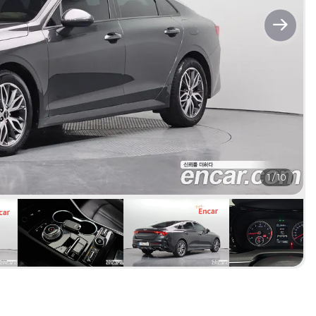
1
/
10