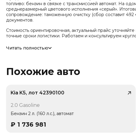
топливо: бензин в связке с трансмиссией автомат. На од
среднеразмерный цветового исполнения «серый». Итоговая
сопровождение: таможенную очистку (сбор составит 492 4
документов.
Стоимость ориентировочная, актуальный прайс уточняйте
точные сроки логистики. Работаем и консультируем кругл
Число собственников по истории обращений - 1, случаев Д
Читать полностью
зафиксировано.
Похожие авто
Kia K5, лот 42390100
/ 10
2.0 Gasoline
1 владелец
Бензин 2 л. (160 л.с.), автомат
₽
1 736 981