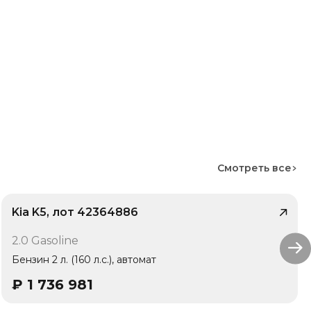
Смотреть все
Kia K5, лот 42364886
/ 10
2.0 Gasoline
1 владелец
Бензин 2 л. (160 л.с.), автомат
₽
1 736 981