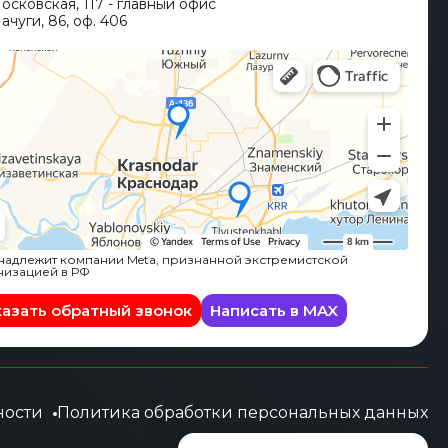
Московская, 117 - главный офис
ачуги, 86, оф. 406
адлежит компании Meta, признанной экстремистской
низацией в РФ
казать обратный звонок
Написать в MAX
ности
Политика обработки персональных данных