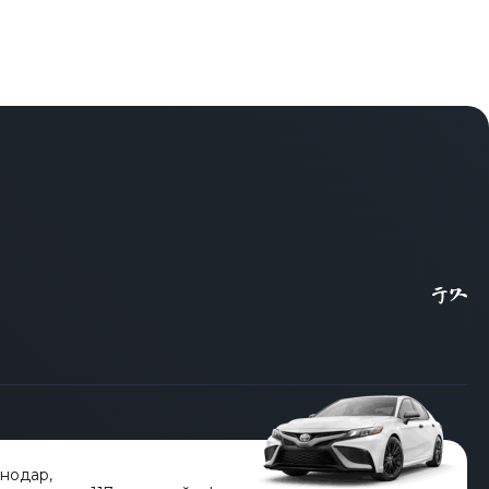
снодар
,