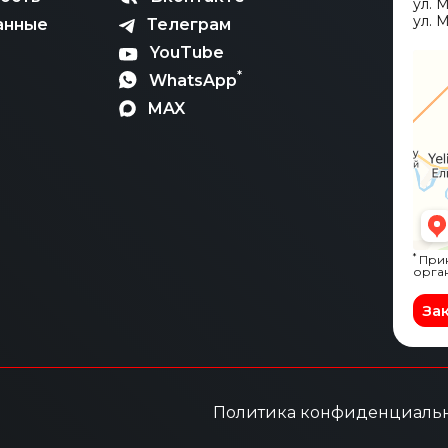
ул. 
ул. М
анные
Телеграм
YouTube
*
WhatsApp
MAX
*
Прин
орга
За
Политика конфиденциаль