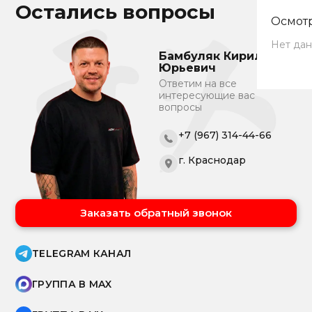
Остались вопросы
Осмотр
Нет дан
Бамбуляк Кирилл
Юрьевич
Ответим на все
интересующие вас
вопросы
+7 (967) 314-44-66
г. Краснодар
Заказать обратный звонок
TELEGRAM КАНАЛ
ГРУППА В MAX