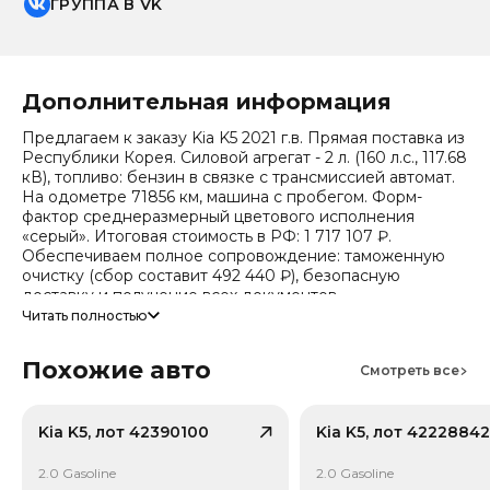
ГРУППА В VK
Дополнительная информация
Предлагаем к заказу Kia K5 2021 г.в. Прямая поставка из
Республики Корея. Силовой агрегат - 2 л. (160 л.с., 117.68
кВ), топливо: бензин в связке с трансмиссией автомат.
На одометре 71856 км, машина с пробегом. Форм-
фактор среднеразмерный цветового исполнения
«серый». Итоговая стоимость в РФ: 1 717 107 ₽.
Обеспечиваем полное сопровождение: таможенную
очистку (сбор составит 492 440 ₽), безопасную
доставку и получение всех документов.
Читать полностью
Стоимость ориентировочная, актуальный прайс
уточняйте при обращении. Гарантируем полную
Похожие авто
дефектовку и точные сроки логистики. Работаем и
Смотреть все
консультируем круглосуточно.
Число собственников по истории обращений - 1,
Kia K5, лот 42390100
Kia K5, лот 42228842
случаев ДТП по данным страховой - 5. Случаев угона не
зафиксировано.
2.0 Gasoline
2.0 Gasoline