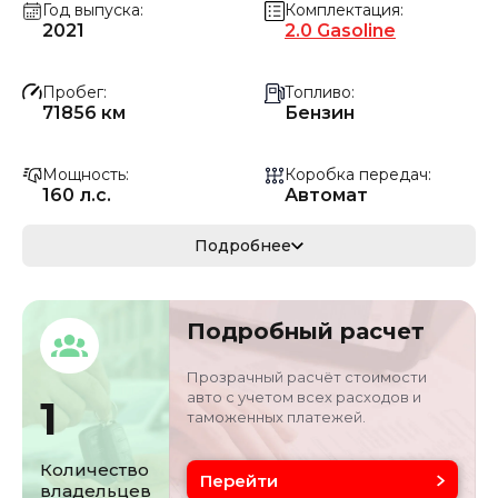
Год выпуска
Комплектация
2021
2.0 Gasoline
Пробег
Топливо
71856 км
Бензин
Мощность
Коробка передач
160 л.с.
Автомат
Мощность
Кузов
Подробнее
117.68 кВ
Среднеразмерный
Объём двигателя
Цвет
Подробный расчет
2 л
Серый
Прозрачный расчёт стоимости
авто с учетом всех расходов и
1
таможенных платежей.
Количество
Перейти
владельцев