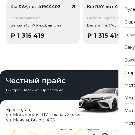
случаев ДТП по данным страховой - 1. Случаев угона не
зафиксировано.
Kia RAY, лот 41944403
Kia RAY, лот 4241044
Руле
Gasoline Prestige
Gasoline Signature
Глав
Бензин 1 л. (76 л.с.), автомат
Бензин 1 л. (76 л.с.), авто
₽
1 315 419
₽
1 315 419
Торм
Ваку
Выхо
Стар
Честный прайс
Мото
Быстро. Надежно. Прозрачно.
Мото
Краснодар
,
Мото
ул. Московская, 117 - главный офис
ул. Мачуги, 86, оф. 406
Мото