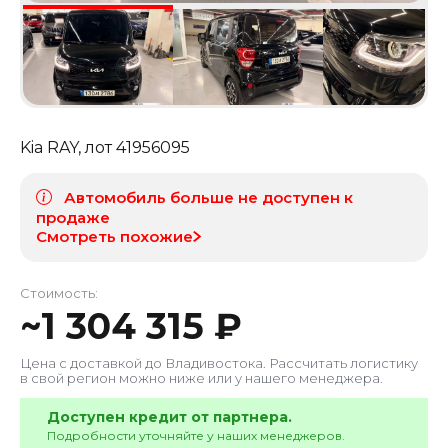
Kia RAY
, лот
41956095
Автомобиль больше не доступен к
продаже
Смотреть похожие
Стоимость:
~
1 304 315
₽
Цена с доставкой до
Владивостока
. Рассчитать логистику
в свой регион можно ниже или у нашего менеджера.
Доступен кредит от партнера.
Подробности уточняйте у наших менеджеров.