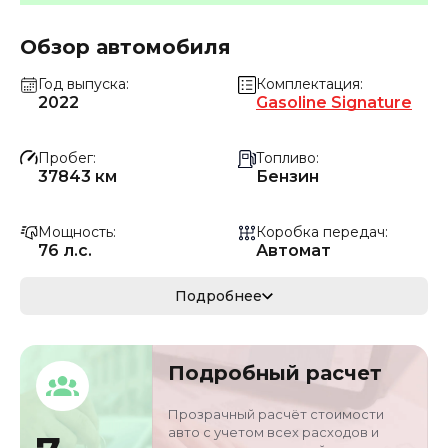
Обзор автомобиля
Год выпуска
Комплектация
2022
Gasoline Signature
Пробег
Топливо
37843 км
Бензин
Мощность
Коробка передач
76 л.с.
Автомат
Мощность
Кузов
Подробнее
55.9 кВ
Малолитражка
Объём двигателя
Цвет
Подробный расчет
1 л
Черный
Прозрачный расчёт стоимости
авто с учетом всех расходов и