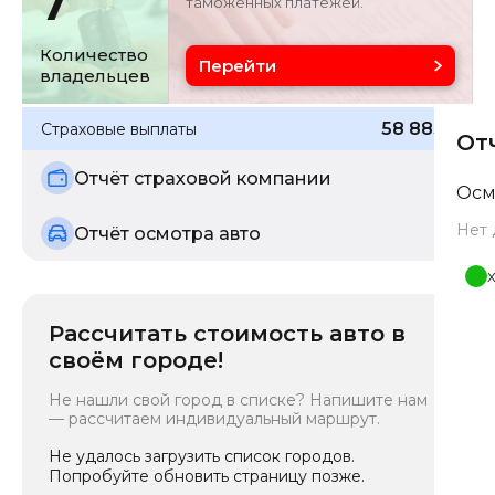
7
таможенных платежей.
Количество
Перейти
владельцев
58 885
₽
Страховые выплаты
От
Отчёт страховой компании
Осм
Нет 
Отчёт осмотра авто
Рассчитать стоимость авто в
своём городе!
Не нашли свой город в списке? Напишите нам
— рассчитаем индивидуальный маршрут.
Не удалось загрузить список городов.
Попробуйте обновить страницу позже.