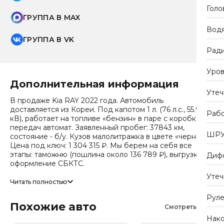
Голо
ГРУППА В MAX
Водя
ГРУППА В VK
Рад
Уров
Дополнительная информация
Утеч
В продаже Kia RAY 2022 года. Автомобиль
доставляется из Кореи. Под капотом 1 л. (76 л.с., 55.9
Рабо
кВ), работает на топливе «бензин» в паре с коробкой
передач автомат. Заявленный пробег: 37843 км,
ШР
состояние - б/у. Кузов малолитражка в цвете «черный».
Цена под ключ: 1 304 315 ₽. Мы берем на себя все
этапы: таможню (пошлина около 136 789 ₽), выгрузку и
Диф
оформление СБКТС.
Утеч
Цена зависит от курса валют, точный расчет
Читать полностью
запрашивайте у менеджера. Предоставим детальный
Руле
отчет об авто и смету доставки. Мы на связи 24/7.
Похожие авто
Смотреть все
Число собственников по истории обращений - 7,
Нако