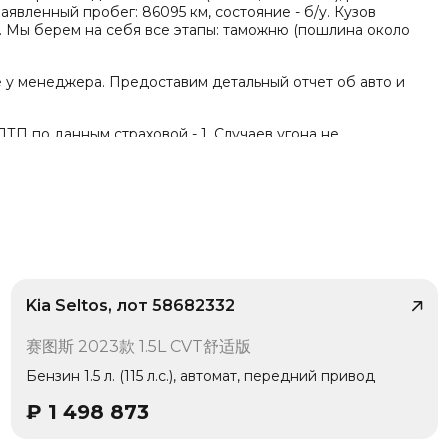
аявленный пробег: 86095 км, состояние - б/у. Кузов
₽. Мы берем на себя все этапы: таможню (пошлина около
е у менеджера. Предоставим детальный отчет об авто и
ТП по данным страховой - 1. Случаев угона не
Kia Seltos, лот 58682332
/ 10
赛图斯 2023款 1.5L CVT舒适版
1 владелец
Бензин 1.5 л. (115 л.с.), автомат, передний привод
₽
1 498 873