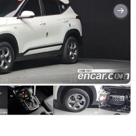
1
/
10