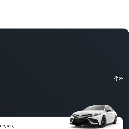
снодар
,