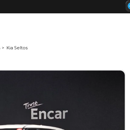
s
Kia Seltos