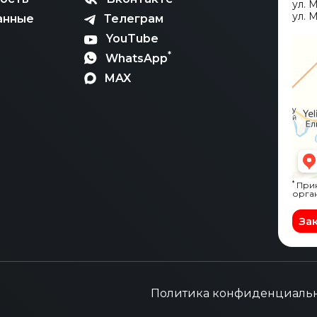
ул. 
ул. М
анные
Телеграм
YouTube
*
WhatsApp
MAX
*
Прин
орга
За
Политика конфиденциаль