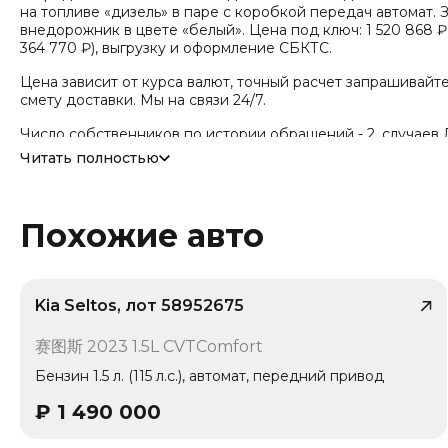
на топливе «дизель» в паре с коробкой передач автомат. З
внедорожник в цвете «белый». Цена под ключ: 1 520 868 
364 770 ₽), выгрузку и оформление СБКТС.
Цена зависит от курса валют, точный расчет запрашивайт
смету доставки. Мы на связи 24/7.
Число собственников по истории обращений - 2, случаев Д
зафиксировано.
Читать полностью
Похожие авто
Kia Seltos, лот 58952675
/ 10
赛图斯 2023 1.5L CVTComfort
1 владелец
Бензин 1.5 л. (115 л.с.), автомат, передний привод
₽
1 490 000